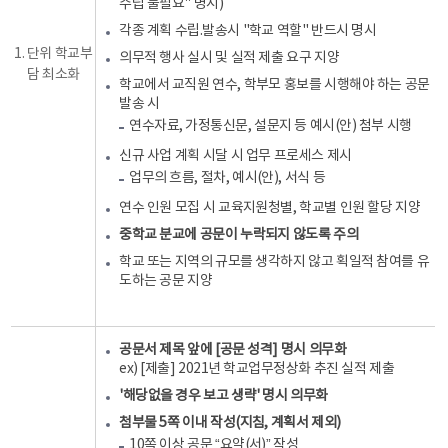
수립 불필요" 명시)
각종 계획 수립.발송시 "학교 역할" 반드시 명시
1. 단위 학교부
의무적 행사 실시 및 실적 제출 요구 지양
담 최소화
학교에서 교직원 연수, 학부모 홍보를 시행해야 하는 공문
발송 시
연수자료, 가정통신문, 설문지 등 예시(안) 첨부 시행
신규 사업 계획 시달 시 업무 프로세스 제시
업무의 흐름, 절차, 예시(안), 서식 등
연수 인원 모집 시 교육지원청별, 학교별 인원 할당 지양
중학교 분교에 공문이 누락되지 않도록 주의
학교 또는 지역의 규모를 생각하지 않고 획일적 참여를 유
도하는 공문 지양
공문서 제목 앞에 [공문 성격] 명시 의무화
ex) [제출] 2021년 학교업무정상화 추진 실적 제출
'해당없을 경우 보고 생략'
명시 의무화
첨부물 5쪽 이내 작성(지침, 계획서 제외)
10쪽 이상 공문 “요약(서)” 작성