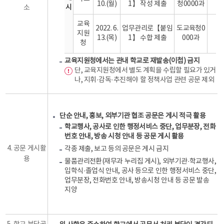
10.(월)
1】 작성 제출
청0000과
시
소
교육
2022. 6.
업무관리로【붙임
도교육청0
지원
13.(목)
1】 수합 제출
000과
청
교육지원청에서는 관내 학교로 재발송(이첩) 금지
단, 교육지원청에서 별도 계획을 수립할 필요가 있거
나, 지휘·감독·추진해야 할 정책사업 관련 공문 제외
단순 안내, 홍보, 외부기관 협조 공문은 게시 적극 활용
학교행사, 공사로 인한 행정서비스 중단, 업무분장, 전화
번호 안내, 방송 시청 안내 등 공문 게시 활용
4. 공문 게시활
각종 제출, 보고 등의 공문은 게시 금지
용
물품관리전환(재무과 누리집 게시), 외부기관·학교행사,
입학식·졸업식 안내, 공사 등으로 인한 행정서비스 중단,
업무분장, 전화번호 안내, 방송시청 안내 등 공문 발송
지양