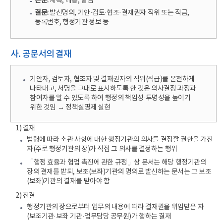
본문:
제목, 내용, 붙임
결문:
발신명의, 기안·검토·협조·결재권자 직위 또는 직급,
등록번호, 행정기관 정보 등
사. 공문서의 결재
기안자, 검토자, 협조자 및 결재권자의 직위(직급)를 온전하게
나타내고, 서명을 그대로 표시하도록 한 것은 의사결정 과정과
참여자를 알 수 있도록 하여 행정의 책임성·투명성을 높이기
위한 것임 → 정책실명제 실현
1) 결재
법령에 따라 소관 사항에 대한 행정기관의 의사를 결정할 권한을 가진
자(주로 행정기관의 장)가 직접 그 의사를 결정하는 행위
「행정 효율과 협업 촉진에 관한 규정」상 문서는 해당 행정기관의
장의 결재를 받되, 보조(보좌)기관의 명의로 발신하는 문서는 그 보조
(보좌)기관의 결재를 받아야 함
2) 전결
행정기관의 장으로부터 업무의 내용에 따라 결재권을 위임받은 자
(보조기관·보좌 기관·업무담당 공무원)가 행하는 결재