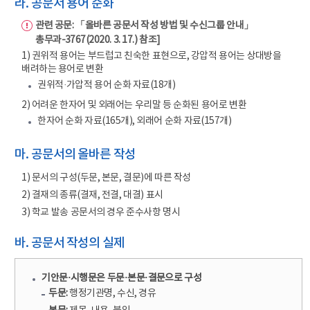
라. 공문서 용어 순화
관련 공문: 「올바른 공문서 작성 방법 및 수신그룹 안내」
총무과-3767(2020. 3. 17.) 참조]
1) 권위적 용어는 부드럽고 친숙한 표현으로, 강압적 용어는 상대방을
배려하는 용어로 변환
권위적·가압적 용어 순화 자료(18개)
2) 어려운 한자어 및 외래어는 우리말 등 순화된 용어로 변환
한자어 순화 자료(165개), 외래어 순화 자료(157개)
마. 공문서의 올바른 작성
1) 문서의 구성(두문, 본문, 결문)에 따른 작성
2) 결재의 종류(결재, 전결, 대결) 표시
3) 학교 발송 공문서의 경우 준수사항 명시
바. 공문서 작성의 실제
기안문·시행문은 두문·본문·결문으로 구성
두문:
행정기관명, 수신, 경유