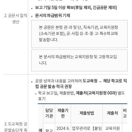
보고 기일 5일 이상 확보(휴일 제외, 긴급공문 제외)
2. 공문서 질적
문서의 파급범위 기재
생산
본 공문은 본청 관·과 및 단, 직속기관, 교육지원청
(소속기관 포함), 공·사립 유·초·중·고·특수학교에
발송합니다.
본 문서의 파급범위는 교육지원청 및 고등학교입
니다.
공문 성격과 내용을 고려하여
도교육청 → 해당 학교로 직
접 공문 발송 적극 권장
학교 보고일, 제출방법,
제출처(교육지원청 00과)
별도
표기
담당
제출기
비
제출방법
제출처
기관
한
고
3. 도교육청 공
2024. 6.
업무관리로【붙임
교육지원
문발송단계 축
예
학교