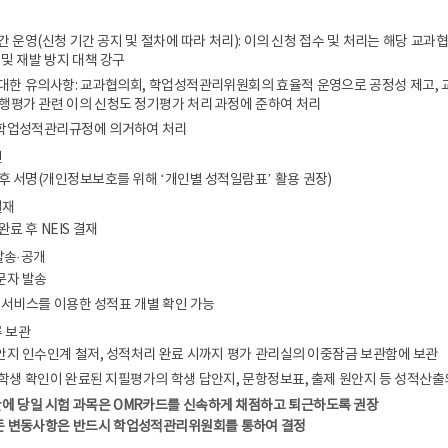
기간 운영(신청 기간 공지 및 절차에 따라 처리): 이의 신청 접수 및 처리는 해당 교
 및 재발 방지 대책 강구
에 대한 유의사항: 교과협의회, 학업성적관리위원회의 효율적 운영으로 공정성 제고, 
수행평가 관련 이의 신청도 정기평가 처리 과정에 준하여 처리
 학업성적관리규정에 의거하여 처리
인
 후 서명(개인정보보호를 위해 ‘개인별 성적일람표’ 활용 권장)
결재
완료 후 NEIS 결재
발송·공개
문자 발송
국민 서비스를 이용한 성적표 개별 확인 가능
류 보관
답안지 인수인계 철저, 성적처리 완료 시까지 평가 관리실의 이중잠금 보관함에 보관
및 학생 확인이 완료된 지필평가의 학생 답안지, 문항정보표, 출제 원안지 등 성적산
에 당일 시험 과목은 OMR카드를 신속하게 채점하고 퇴근하도록 권장
든 변동사항은 반드시 학업성적관리위원회를 통하여 결정