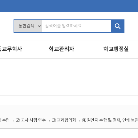
검
색
어
입
등교무학사
학교관리자
학교행정실
력
학교장의 역할
행정업무운영
및 평가
학사관리
인사
인사 및 복무
복무
교육
학교 회계 및 시설 관리
보안
진로·상담지도
학교경영
민원정보공개
교육
교내인사
교육공무직원등
 수립 → ② 고사 시행 연수 → ③ 교과협의회 → ④ 원안지 수합 및 결재, 인쇄 보관
·영양교육
교직원 관리
학교운영위원회
의식·의전과 위원회
보수