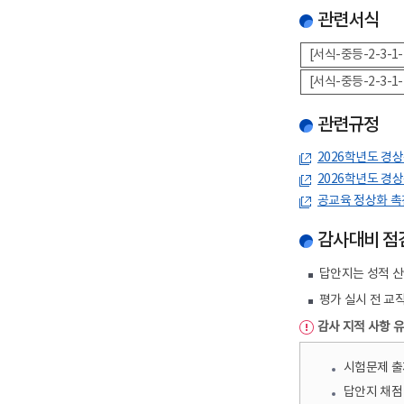
관련서식
[서식-중등-2-3-1
[서식-중등-2-3-1
관련규정
2026학년도 경
2026학년도 경
공교육 정상화 촉
감사대비 점
답안지는 성적 산
평가 실시 전 교
감사 지적 사항 
시험문제 출
답안지 채점 