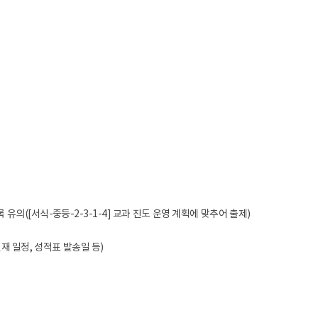
전보
민원업무
계약제 교원
행사와 의전
비공무원인사
국정감사
행정사무감사
업무개선 · 경감
사업현황
업무 Q&A
경북교육 한눈에
학교업무매뉴얼
의([서식-중등-2-3-1-4] 교과 진도 운영 계획에 맞추어 출제)
결재 일정, 성적표 발송일 등)