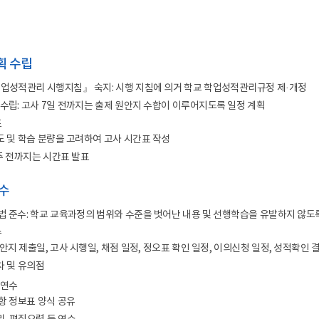
합지원체계 구축
공공기록물 관리
세입
안전 관리 및 사고 예방
학교회계 예결산
대외업무
학교회계 지출
획 수립
각종 매뉴얼
계약
학업성적관리 시행지침』 숙지: 시행 지침에 의거 학교 학업성적관리규정 제·개정
세입세출외 현금
 수립: 고사 7일 전까지는 출제 원안지 수합이 이루어지도록 일정 계획
학교발전기금
표
물품
도 및 학습 분량을 고려하여 고사 시간표 작성
공유재산
3주 전까지는 시간표 발표
학교시설
연수
 준수: 학교 교육과정의 범위와 수준을 벗어난 내용 및 선행학습을 유발하지 않도록 유
수
원안지 제출일, 고사 시행일, 채점 일정, 정오표 확인 일정, 이의신청 일정, 성적확인 
차 및 유의점
 연수
문항 정보표 양식 공유