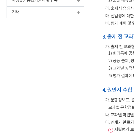
학생맞춤통합지원체계 구축
2) 문항 제작원
라. 출제시 유의사항
기타
마. 신입생에 대
바. 평가 계획 및
3. 출제 전 교
가. 출제 전 교과
1) 회의록에 
2) 공동 출제,
3) 교과별 성적
4) 평가 결과에
4. 원안지 수합
가. 문항정보표, 
교과별 문항정보
나. 교과별 학년별
다. 인쇄가 완료
지필평가 보안