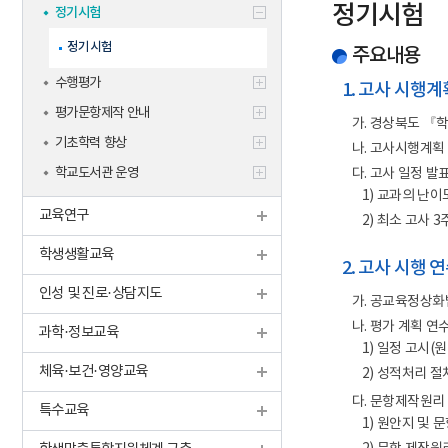
학생맞춤통
정기시험
정기시험
신규교사
기타
정기시험
주요내용
수행평가
1. 고사 시행계
평가문항제작 안내
가. 경상북도 『
기초학력 향상
나. 고사시행계획
학교도서관 운영
다. 고사 일정 발
1) 교과의 난이
교육연구
2) 최소 고사 
학생생활교육
2. 고사 시행 
인성 및 진로·상담지도
가. 공교육정상화법
나. 평가 계획 연
과학·정보교육
1) 일정 고시(
체육·보건·영양교육
2) 성적처리 절
다. 문항제작원리
특수교육
1) 원안지 및 