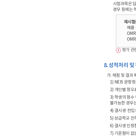
시험과목은 답
경우 등에는 
재시험을
예를 
OMR
OM
평가 관
8. 성적처리 및
가. 채점 및 결과
1) NEIS 문
2) 개인별 정
3) 학생의 점
불가능한 경우는
4) 결시생·전
5) 상급학교 
6) 결시생 인
7) 기준점이 