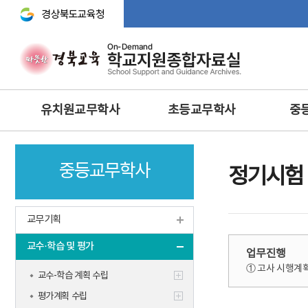
경상북도교육청 바로가기
주
유치원교무학사
초등교무학사
중
메
뉴
교무기획
교무학적
교무기획
중등교무학사
교육과정
교육과정
교수·학습 
정기시험
행사 및 체험
생활‧안전‧체험활동‧방
교육연구
과후‧초등돌봄‧교육
방과후과정 • 돌봄
학생생활
교무기획
과학 · 정보 · 환경 · 예체능
안전 · 보건
인성 및 
보건교육
교수·학습 및 평가
정보 및 홍보
과학·정보
업무진행
영양교육
① 고사 시행계획
유아특수교육
체육·보건
교수-학습 계획 수립
특수교육
특수교육
평가계획 수립
학생맞춤통합지원체계 구축