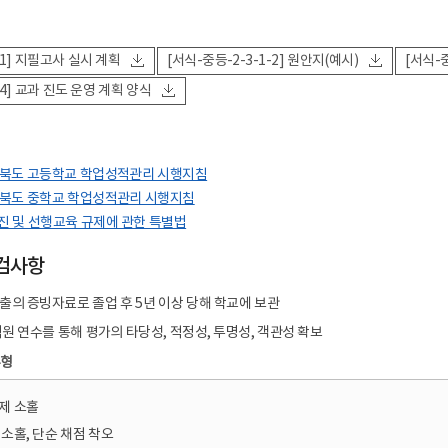
-1] 지필고사 실시 계획
[서식-중등-2-3-1-2] 원안지(예시)
[서식-
-4] 교과 진도 운영 계획 양식
상북도 고등학교 학업성적관리 시행지침
상북도 중학교 학업성적관리 시행지침
진 및 선행교육 규제에 관한 특별법
검사항
출의 증빙자료로 졸업 후 5년 이상 당해 학교에 보관
직원 연수를 통해 평가의 타당성, 적정성, 투명성, 객관성 확보
유형
제 소홀
소홀, 단순 채점 착오