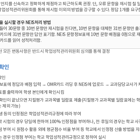
안지를 신속하고 정확하게 채점하고 퇴근하도록 권장. 단, 오류 문항을 재시험 칠 
학업성적관리위원회를 통해 재시험 이외의 방법을 강구할 수 있다. 정답 1개를 요구
 실시할 경우 NEIS처리 방법
들어 30문항 중 10번 문항만 재시험을 친다면, 10번 문항을 대체한 31번 문항만
카드에 31번 문항만 답안 표기함. NEIS 문항정보표에 10번 문항 배점을 0점으로
R카드를 읽어 성적처리함.
련 모든 변동사항은 반드시 학업성적관리위원회 심의를 통해 결정
 확인
 확인
항정보표에 정답과 배점 입력 → OMR카드 리딩 후 NEIS에 업로드 → 교과담당교사가
오표를 출력하여 학생 본인에게 확인시킴
수 확인이 끝났으면 지필평가 교과목별 일람표 제출(지필평가 교과목별 일람표에는 학생
 제외 가능)
입생 등의 인정점은 학업성적관리규정에 따라 부여
진학 시험의 경우 당일에 한하여 100% 인정점을 부여하나, 전·후일의 경우는 학교
정점 부여 시 원점수 활용 외에 평균점수 비율 부여 등 학교에서 인정점 산출 방법을 
없는 경우 인정점 부여는 학교 학업성적관리규정으로 정하여 실시