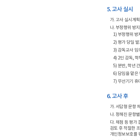
5. 고사 실시
가. 고사 실시계
나. 부정행위 방지
1) 부정행위 
2) 평가 당일
3) 감독교사 임
4) 2인 감독,
5) 분반, 학년 
6) 담임을 맡은
7) 무선기기 휴
6. 고사 후
가. 서답형 문항 
나. 정해진 문항별
다. 채점 등 평
검토 후 적절한 
개인정보보호를 위