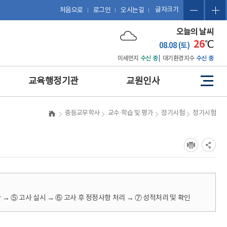
글자크기
처음으로
로그인
오시는길
오늘의 날씨
26
℃
08.08 (토)
미세먼지
수신 중
대기환경지수
수신 중
교육행정기관
교원인사
사
이
트
예산 편성 및 에듀파인 활용
관련 법규
중등교무학사
교수·학습 및 평가
정기시험
정기시험
맵
공문서 작성 및 업무관리시
복무
스템 활용
징계
보도자료 작성
포상
포상업무
휴직 및 복직
인사업무
호봉
업무협약(MOU) 체결 및 계
 → ⑤ 고사 실시 → ⑥ 고사 후 정정사항 처리 → ⑦ 성적처리 및 확인
승진
약 업무
평정
감사업무