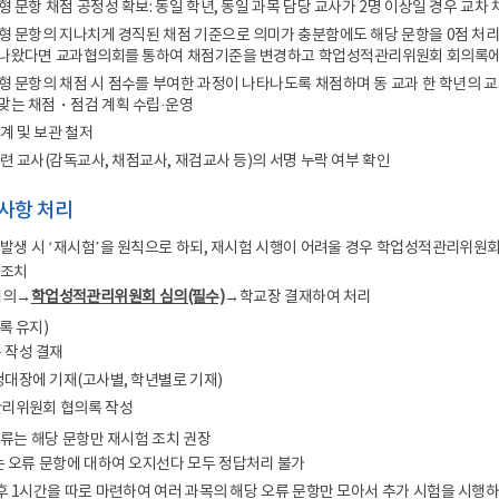
 문항 채점 공정성 확보: 동일 학년, 동일 과목 담당 교사가 2명 이상일 경우 교차 
형 문항의 지나치게 경직된 채점 기준으로 의미가 충분함에도 해당 문항을 0점 처리
 나왔다면 교과협의회를 통하여 채점기준을 변경하고 학업성적관리위원회 회의록에
 문항의 채점 시 점수를 부여한 과정이 나타나도록 채점하며 동 교과 한 학년의 교사가
맞는 채점・점검 계획 수립·운영
계 및 보관 철저
련 교사(감독교사, 채점교사, 재검교사 등)의 서명 누락 여부 확인
정사항 처리
 발생 시 ‘재시험’을 원칙으로 하되, 재시험 시행이 어려울 경우 학업성적관리위원
 조치
협의→
학업성적관리위원회 심의(필수)
→학교장 결재하여 처리
록 유지)
 작성 결재
정정대장에 기재(고사별, 학년별로 기재)
관리위원회 협의록 작성
오류는 해당 문항만 재시험 조치 권장
없는 오류 문항에 대하여 오지선다 모두 정답처리 불가
료 후 1시간을 따로 마련하여 여러 과목의 해당 오류 문항만 모아서 추가 시험을 시행