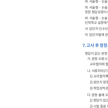
라. 서술형・논술형
마. 서술형・논술
못한 정답유형이
바. 서술형・논술형
단위학교 실정에 
사. 답안지 인수인
아. 답안지철에 관
7. 고사 후 정
정답이 없는 문항
가. 문항 오류시
교과협의회 
나. 서류처리(기
1) 교과협의록
2) 원안지 
3) 학업성적
다. 문항 출제 
1) 정답이 
2) 시험 종