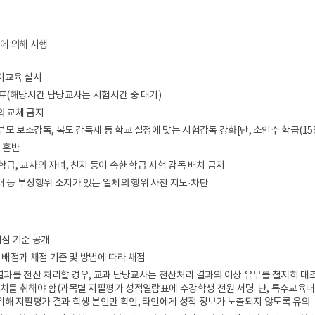
획에 의해 시행
방지교육 실시
 발표(해당시간 담당교사는 시험시간 중 대기)
의 교체 금지
 학부모 보조감독, 복도 감독제 등 학교 실정에 맞는 시험감독 강화[단, 소인수 학급(15
간 혼반
 학급, 교사의 자녀, 친지 등이 속한 학급 시험 감독 배치 금지
대 등 부정행위 소지가 있는 일체의 행위 사전 지도·차단
채점 기준 공개
 배점과 채점 기준 및 방법에 따라 채점
가 결과를 전산 처리할 경우, 교과 담당교사는 전산처리 결과의 이상 유무를 철저히 대
조치를 취해야 함(과목별 지필평가 성적일람표에 수강학생 전원 서명. 단, 특수교육대상
해 지필평가 결과 학생 본인만 확인, 타인에게 성적 정보가 노출되지 않도록 유의