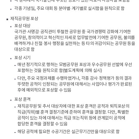
각 분야에서 국가발전에 뚜렷한 공로가 있는 자로서 사망자를 포함함
각종 기념일, 주요 대회 등 분야별·계기별로 실시함을 원칙으로 함
재직공무원 포상
포상 대상
국가관·사명감·공직관이 투철한 공무원 중 국가경쟁력 강화에 기여한
공무원, 창의적이고 혁신적인 자세로 업무발전에 기여한 공무원, 불의를
배격하거나 친절·봉사 행정을 실천하는 등 타의 귀감이되는 공무원 등을
대상으로 함
포상 시기
매년 정기적으로 행하는 모범공무원 포상과 우수공무원 선발에 우선
포함하는 것을 원칙으로 함(별도계획에 의해 실시)
다만, 주요 국정과제를 수행하였거나, 각종 감사·정책평가 등의 결과
뚜렷한 공적이 인정되는 공무원에 대해서는 사업이나 평가가 완료된
후에 예외적으로 포상할 수 있음
포상 훈격
재직공무원 및 추서 대상자에 대한 포상 훈격은 공적과 퇴직포상의
직급(직위)별 훈격 결정기준에 준하여 훈격을 결정함. 다만, 특별한
공적이 있는 자에 대해서는 직급 또는직위 등에 관계없이 공적에
합당한 훈격을 결정할 수 있음
해당 공적에 필요한 수공기간은 실근무기간만을 대상으로 함