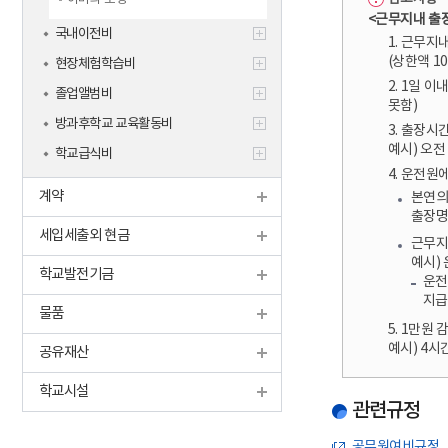
<근무지내 출장
국내이전비
1. 근무지
(상한액 10,
현장체험학습비
2. 1일 
졸업앨범비
못함)
방과후학교 교육활동비
3. 출장시
예시) 오전
학교급식비
4. 운전원
계약
본연의
출장명
세입세출외 현금
근무지
예시)
학교발전기금
운전
지급
물품
5. 1만원
예시) 4시
공유재산
학교시설
관련규정
공무원여비규정