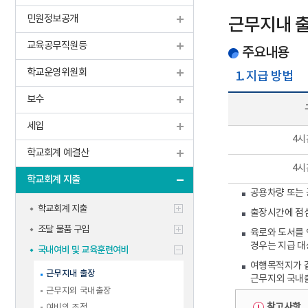
학생맞춤통
민원정보공개
신규교사
근무지내 
기타
교육공무직원등
주요내용
학교운영위원회
1. 지급 방법
보수
세입
4시
학교회계 예결산
4시
학교회계 지출
공용차량 또는 
학교회계 지출
출장시간에 점
조달 물품 구입
육로와 도서를 
경우는 지급 대
국내여비 및 교육훈련여비
여행목적지가 같
근무지내 출장
근무지외 국내
근무지외 국내출장
참고사항
여비의 조정