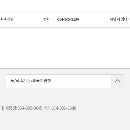
기획예산관
전화
054-805-3134
담당자 업데
도/직속기관/교육지원청
) 제증명: 054-805-3645
팩스
054-805-3649