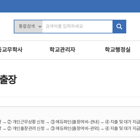
검
색
어
입
등교무학사
학교관리자
학교행정실
력
학교장의 역할
행정업무운영
및 평가
학사관리
인사
 출장
인사 및 복무
복무
교육
학교 회계 및 시설 관리
보안
진로·상담지도
학교경영
민원정보공개
교육
교내인사
교육공무직원등
 → ② 개인근무상황 신청 → ③ 에듀파인(출장여비-관내) → ④ 지출 및 대가 지
·영양교육
교직원 관리
학교운영위원회
 → ② 개인출장관리 신청 → ③ 에듀파인(출장여비-관외) → ④ 지출 및 대가 지
의식·의전과 위원회
보수