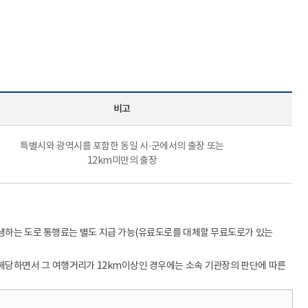
전보
민원업무
계약제 교원
행사와 의전
비공무원인사
국정감사
행정사무감사
업무개선 · 경감
비고
사업현황
업무 Q&A
특별시와 광역시를 포함한 동일 시·군에서의 출장 또는
경북교육 한눈에
12km미만의 출장
학교업무매뉴얼
발생하는 도로 통행료는 별도 지급 가능(유료도로를 대체할 무료도로가 있는
해당하면서 그 여행거리가 12km이상인 경우에는 소속 기관장의 판단에 따른