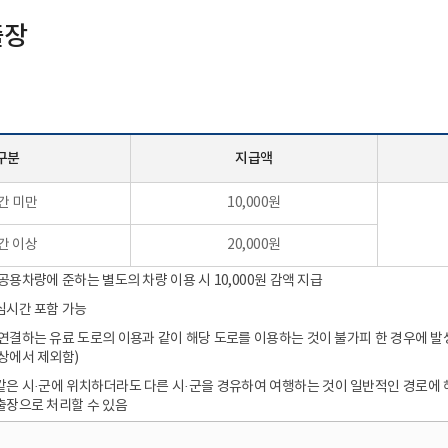
합지원체계 구축
공공기록물 관리
세입
출장
안전 관리 및 사고 예방
학교회계 예결산
대외업무
학교회계 지출
각종 매뉴얼
계약
세입세출외 현금
학교발전기금
구분
지급액
물품
간 미만
10,000원
공유재산
간 이상
20,000원
학교시설
공용차량에 준하는 별도의 차량 이용 시 10,000원 감액 지급
심시간 포함 가능
연결하는 유료 도로의 이용과 같이 해당 도로를 이용하는 것이 불가피 한 경우에 
상에서 제외함)
은 시·군에 위치하더라도 다른 시·군을 경유하여 여행하는 것이 일반적인 경로에 
출장으로 처리할 수 있음