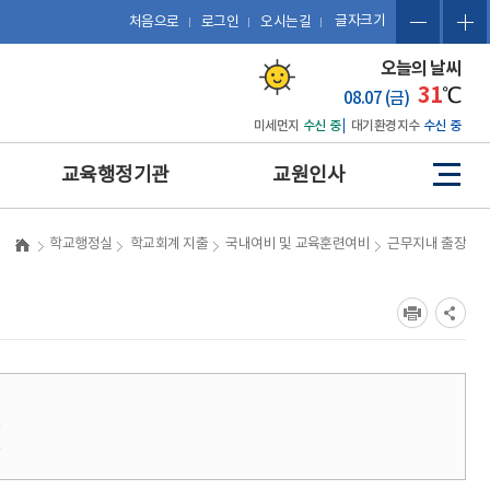
글자크기
처음으로
로그인
오시는길
오늘의 날씨
31
℃
08.07 (금)
미세먼지
수신 중
대기환경지수
수신 중
교육행정기관
교원인사
사
이
트
예산 편성 및 에듀파인 활용
관련 법규
학교행정실
학교회계 지출
국내여비 및 교육훈련여비
근무지내 출장
맵
공문서 작성 및 업무관리시
복무
스템 활용
징계
보도자료 작성
포상
포상업무
휴직 및 복직
인사업무
호봉
업무협약(MOU) 체결 및 계
급
승진
약 업무
급
평정
감사업무