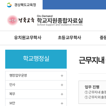
경상북도교육청 바로가기
주
유치원교무학사
초등교무학사
중
메
뉴
교무기획
교무학적
교무기획
학교행정실
교육과정
교육과정
교수·학습 
근무지내
행사 및 체험
생활‧안전‧체험활동‧방
교육연구
과후‧초등돌봄‧교육
방과후과정 • 돌봄
학생생활
행정업무운영
과학 · 정보 · 환경 · 예체능
안전 · 보건
인성 및 
보건교육
인사
정보 및 홍보
과학·정보
업무 진행
영양교육
① 근무지내 출장
유아특수교육
체육·보건
복무
① 근무지외 출장
특수교육
특수교육
보안
학생맞춤통합지원체계 구축