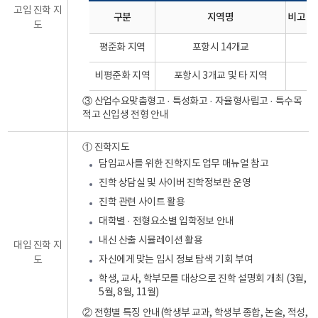
고입 진학 지
구분
지역명
비고
도
평준화 지역
포항시 14개교
비평준화 지역
포항시 3개교 및 타 지역
③ 산업수요맞춤형고 · 특성화고 · 자율형사립고 · 특수목
적고 신입생 전형 안내
① 진학지도
담임교사를 위한 진학지도 업무 매뉴얼 참고
진학 상담실 및 사이버 진학정보란 운영
진학 관련 사이트 활용
대학별 · 전형요소별 입학정보 안내
내신 산출 시뮬레이션 활용
대입 진학 지
자신에게 맞는 입시 정보 탐색 기회 부여
도
학생, 교사, 학부모를 대상으로 진학 설명회 개최 (3월,
5월, 8월, 11월)
② 전형별 특징 안내(학생부 교과, 학생부 종합, 논술, 적성,