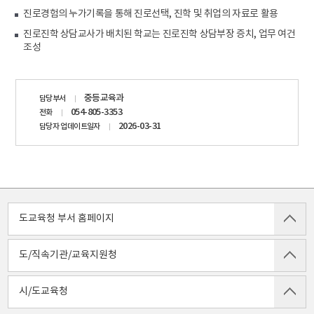
진로경험의 누가기록을 통해 진로선택, 진학 및 취업의 자료로 활용
진로진학 상담교사가 배치된 학교는 진로진학 상담부장 증치, 업무 여건
조성
담당자
중등교육과
담당부서
정보
054-805-3353
전화
2026-03-31
담당자 업데이트일자
도교육청 부서 홈페이지
도/직속기관/교육지원청
시/도교육청