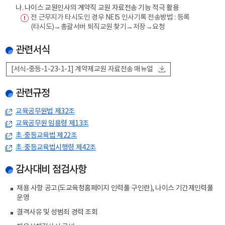
나. 나이스 교원인사의 계약직 교원 자료전송 기능 적극 활용
전 근무지가 타시도인 경우 NEIS 인사기록 전송방법 : 등록
(타시도)→총괄서버 퇴직교원 찾기→저장→요청
관련서식
[서식-중등-1-23-1-1] 계약제교원 자료전송 매뉴얼
관련규정
교육공무원법 제32조
교육공무원 임용령 제13조
초·중등교육법 제22조
초·중등교육법시행령 제42조
감사대비 점검사항
채용 사항 공고(도교육청홈페이지 인력풀 구인란), 나이스 기간제인력풀
운영
결격사유 및 성범죄 경력 조회