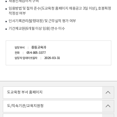
채용신체검사서 구비
임용방법 및 절차 준수(도교육청 홈페이지 채용공고 3일 이상), 호봉획정
적정성 여부
인사기록관리(발령대장) 및 근무실적 평가 여부
기간제교원(6개월 이상 임용) 연수 이수
담당자
중등교육과
담당부서
정보
054-805-3377
전화
2026-03-31
담당자 업데이트일자
도교육청 부서 홈페이지
도/직속기관/교육지원청