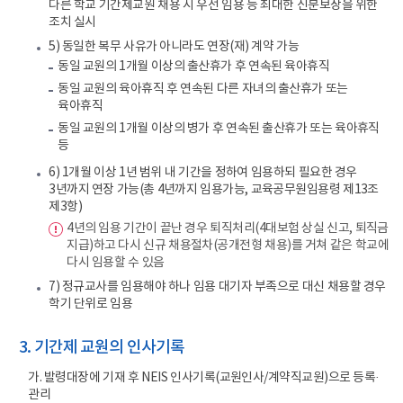
다른 학교 기간제교원 채용 시 우선 임용 등 최대한 신분보장을 위한
조치 실시
5) 동일한 복무 사유가 아니라도 연장(재) 계약 가능
동일 교원의 1개월 이상의 출산휴가 후 연속된 육아휴직
동일 교원의 육아휴직 후 연속된 다른 자녀의 출산휴가 또는
육아휴직
동일 교원의 1개월 이상의 병가 후 연속된 출산휴가 또는 육아휴직
등
6) 1개월 이상 1년 범위 내 기간을 정하여 임용하되 필요한 경우
3년까지 연장 가능(총 4년까지 임용가능, 교육공무원임용령 제13조
제3항)
4년의 임용 기간이 끝난 경우 퇴직처리(4대보험 상실 신고, 퇴직금
지급)하고 다시 신규 채용절차(공개전형 채용)를 거쳐 같은 학교에
다시 임용할 수 있음
7) 정규교사를 임용해야 하나 임용 대기자 부족으로 대신 채용할 경우
학기 단위로 임용
3. 기간제 교원의 인사기록
가. 발령대장에 기재 후 NEIS 인사기록(교원인사/계약직교원)으로 등록·
관리