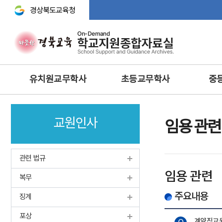
경상북도교육청 바로가기
주
유치원교무학사
초등교무학사
중
메
뉴
교무기획
교무학적
교무기획
교원인사
교육과정
교육과정
교수·학습 
임용 관련
행사 및 체험
생활‧안전‧체험활동‧방
교육연구
과후‧초등돌봄‧교육
방과후과정 • 돌봄
학생생활
관련 법규
과학 · 정보 · 환경 · 예체능
안전 · 보건
인성 및 
임용 관련
보건교육
복무
정보 및 홍보
과학·정보
영양교육
유아특수교육
주요내용
체육·보건
징계
특수교육
특수교육
포상
학생맞춤통합지원체계 구축
계약직교원