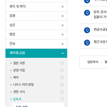
학생맞춤통
휴직 및 복직
신규교사
기타
당초 강사
호봉
임용이 가
승진
연금수급을
평정
정근수당의
전보
계약제 교원
담당자
담당부서
일반 사항
정보
운영 지침
복무
나이스 처리 방법
관련 서식
Q & A