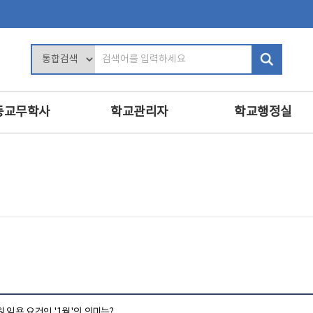
검
색
어
입
등교무학사
학교관리자
학교행정실
력
학교장의 역할
행정업무운영
및 평가
학사관리
인사
인사 및 복무
복무
교육
학교 회계 및 시설 관리
보안
진로·상담지도
학교경영
민원정보공개
교육
교내인사
교육공무직원등
·영양교육
교직원 관리
학교운영위원회
의식·의전과 위원회
보수
 임용 요건인 '1월'의 의미는?