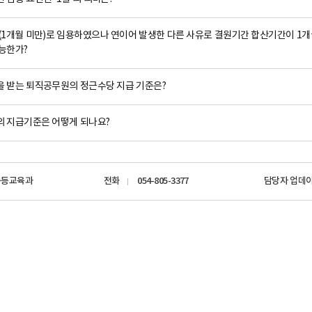
합지원체계 구축
공공기록물 관리
세입
안전 관리 및 사고 예방
학교회계 예결산
(1개월 미만)로 임용하였으나 연이어 발생한 다른 사유로 결원기간 합산기간이 
대외업무
학교회계 지출
능한가?
각종 매뉴얼
계약
 받는 퇴직공무원의 정근수당 지급 기준은?
세입세출외 현금
학교발전기금
 지급기준은 어떻게 되나요?
물품
공유재산
학교시설
중등교육과
전화
054-805-3377
담당자 업데