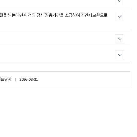
전보
민원업무
계약제 교원
행사와 의전
1개월을 넘는다면 이전의 강사 임용기간을 소급하여 기간제교원으로
비공무원인사
국정감사
행정사무감사
업무개선 · 경감
사업현황
업무 Q&A
경북교육 한눈에
학교업무매뉴얼
이트일자
2026-03-31