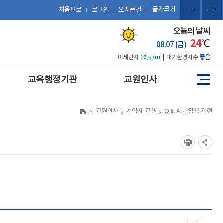
글자크기
처음으로
로그인
오시는길
오늘의 날씨
24
℃
08.07 (금)
미세먼지
10㎍/m³
대기환경지수
좋음
교육행정기관
교원인사
사
이
트
예산 편성 및 에듀파인 활용
관련 법규
교원인사
계약제 교원
Q & A
임용 관련
맵
공문서 작성 및 업무관리시
복무
스템 활용
징계
보도자료 작성
포상
포상업무
휴직 및 복직
인사업무
호봉
업무협약(MOU) 체결 및 계
승진
약 업무
평정
감사업무