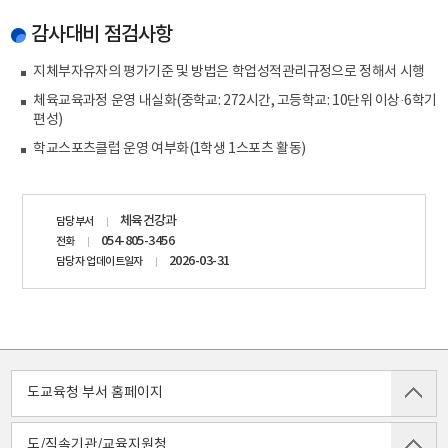
감사대비 점검사항
지체부자유자의 평가기준 및 방법은 학업성적관리규정으로 정해서 시행
체육교육과정 운영 내실화(중학교: 272시간, 고등학교: 10단위 이상·6학기
편성)
학교스포츠클럽 운영 여부화(1학생 1스포츠 활동)
담당자
체육건강과
담당부서
정보
054-805-3456
전화
2026-03-31
담당자 업데이트일자
도교육청 부서 홈페이지
도/직속기관/교육지원청