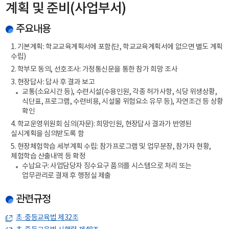
계획 및 준비(사업부서)
주요내용
1. 기본계획: 학교교육계획서에 포함(단, 학교교육계획서에 없으면 별도 계획
수립)
2. 학부모 동의, 선호조사: 가정통신문을 통한 참가 희망 조사
3. 현장답사: 답사 후 결과 보고
교통(소요시간 등), 수련시설(수용인원, 각종 허가사항, 식당 위생상황,
식단표, 프로그램, 수련비용, 시설물 위험요소 유무 등), 자연조건 등 상황
확인
4. 학교운영위원회 심의(자문): 희망인원, 현장답사 결과가 반영된
실시계획을 심의받도록 함
5. 현장체험학습 세부계획 수립: 참가프로그램 및 업무분장, 참가자 현황,
체험학습 산출내역 등 확정
수납요구: 사업담당자 징수요구 품의를 시스템으로 처리 또는
업무관리로 결재 후 행정실 제출
관련규정
초·중등교육법 제32조