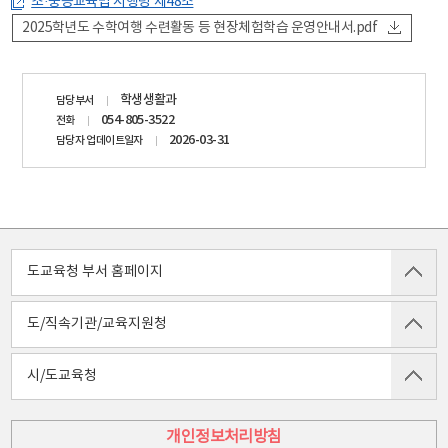
초·중등교육법 시행령 제48조
2025학년도 수학여행 수련활동 등 현장체험학습 운영안내서.pdf
담당자
학생생활과
담당부서
정보
054-805-3522
전화
2026-03-31
담당자 업데이트일자
도교육청 부서 홈페이지
도/직속기관/교육지원청
시/도교육청
개인정보처리방침