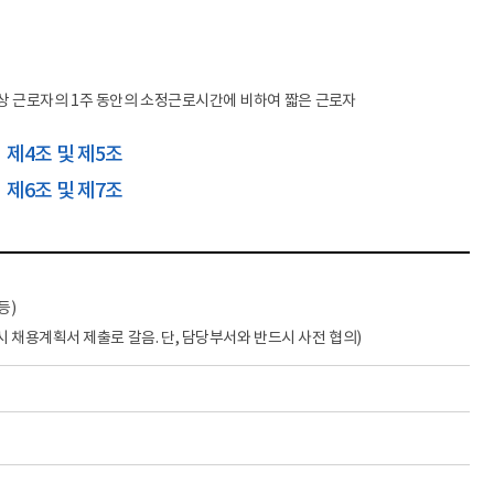
전보
민원업무
계약제 교원
행사와 의전
비공무원인사
국정감사
통상 근로자의 1주 동안의 소정근로시간에 비하여 짧은 근로자
행정사무감사
」제4조 및 제5조
업무개선 · 경감
사업현황
」제6조 및 제7조
업무 Q&A
경북교육 한눈에
학교업무매뉴얼
등)
 채용계획서 제출로 갈음. 단, 담당부서와 반드시 사전 협의)