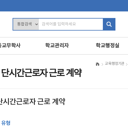
검
색
어
입
등교무학사
학교관리자
학교행정실
력
학교장의 역할
행정업무운영
교육행정기관
및 평가
학사관리
인사
 단시간근로자 근로 계약
인사 및 복무
복무
교육
학교 회계 및 시설 관리
보안
진로·상담지도
학교경영
민원정보공개
단시간근로자 근로 계약
교육
교내인사
교육공무직원등
·영양교육
교직원 관리
학교운영위원회
의식·의전과 위원회
보수
의 유형