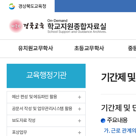
경상북도교육청 바로가기
주
유치원교무학사
초등교무학사
중
메
뉴
교무기획
교무학적
교무기획
교육행정기관
교육과정
교육과정
교수·학습 
기간제 및
행사 및 체험
생활‧안전‧체험활동‧방
교육연구
과후‧초등돌봄‧교육
방과후과정 • 돌봄
학생생활
예산 편성 및 에듀파인 활용
과학 · 정보 · 환경 · 예체능
안전 · 보건
인성 및 
기간제 및 
보건교육
공문서 작성 및 업무관리시스템 활용
정보 및 홍보
과학·정보
영양교육
유아특수교육
주요내용
체육·보건
보도자료 작성
특수교육
특수교육
가. 근로 관계
포상업무
학생맞춤통합지원체계 구축