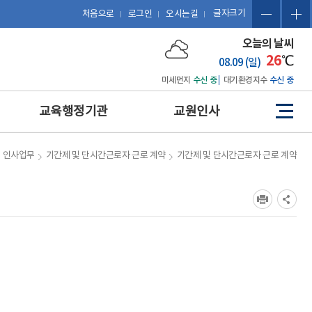
글자크기
처음으로
로그인
오시는길
오늘의 날씨
26
℃
08.09 (일)
미세먼지
수신 중
대기환경지수
수신 중
교육행정기관
교원인사
사
이
트
예산 편성 및 에듀파인 활용
관련 법규
인사업무
기간제 및 단시간근로자 근로 계약
기간제 및 단시간근로자 근로 계약
맵
공문서 작성 및 업무관리시
복무
스템 활용
징계
보도자료 작성
포상
포상업무
휴직 및 복직
인사업무
호봉
업무협약(MOU) 체결 및 계
승진
약 업무
평정
감사업무