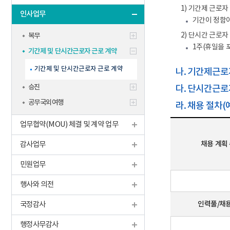
학생맞춤통
1) 기간제 근로자
인사업무
신규교사
기타
기간이 정함
2) 단시간 근로자
복무
1주(휴일을 
기간제 및 단시간근로자 근로 계약
기간제 및 단시간근로자 근로 계약
나. 기간제근로
승진
다. 단시간근로
공무국외여행
라. 채용 절차(
업무협약(MOU) 체결 및 계약 업무
채용 계획
감사업무
민원업무
행사와 의전
인력풀/채
국정감사
행정사무감사