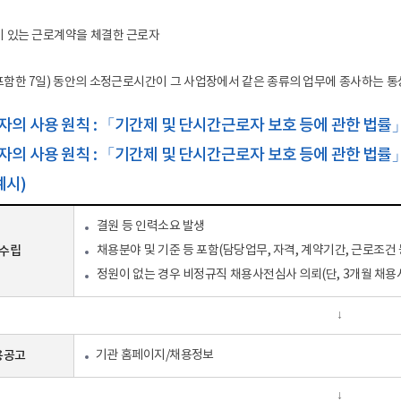
합지원체계 구축
공공기록물 관리
세입
안전 관리 및 사고 예방
학교회계 예결산
이 있는 근로계약을 체결한 근로자
대외업무
학교회계 지출
포함한 7일) 동안의 소정근로시간이 그 사업장에서 같은 종류의 업무에 종사하는 
각종 매뉴얼
계약
세입세출외 현금
자의 사용 원칙 : 「기간제 및 단시간근로자 보호 등에 관한 법률
학교발전기금
자의 사용 원칙 : 「기간제 및 단시간근로자 보호 등에 관한 법률
물품
예시)
공유재산
학교시설
결원 등 인력소요 발생
 수립
채용분야 및 기준 등 포함(담당업무, 자격, 계약기간, 근로조건 
정원이 없는 경우 비정규직 채용사전심사 의뢰(단, 3개월 채용시
↓
용공고
기관 홈페이지/채용정보
↓