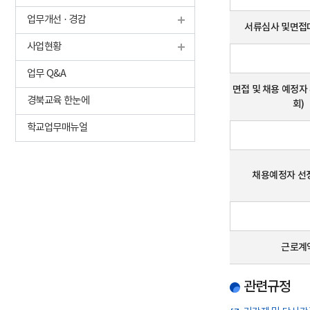
업무개선 · 경감
서류심사 및면접
사업현황
업무 Q&A
면접 및 채용 예정자
경북교육 한눈에
회)
학교업무매뉴얼
채용예정자 선정
근로계
관련규정