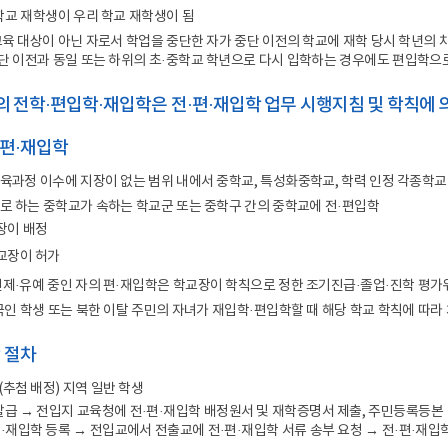
합지원체계 구축
공공기록물 관리
세입
 학교 재학생이 우리 학교 재학생이 됨
안전 관리 및 사고 예방
학교회계 예결산
무교육 대상이 아닌 자로서 학업을 중단한 자가 중단 이전의 학교에 재학 당시 학년의
단 이전과 동일 또는 하위의 초·중학교 학년으로 다시 입학하는 경우에도 편입학으로
대외업무
학교회계 지출
각종 매뉴얼
계약
생의 전학·편입학·재입학은 전·편·재입학 업무 시행지침 및 학칙에
세입세출외 현금
·편·재입학
학교발전기금
교육과정 이수에 지장이 없는 범위 내에서 중학교, 특성화중학교, 학력 인정 각종학교(
물품
구로 하는 중학교가 속하는 학교군 또는 중학구 간의 중학교에 전·편입학
공유재산
장이 배정
학교시설
교장이 허가
면제·유예 중인 자의 편·재입학은 학교장이 학칙으로 정한 조기진급·졸업·진학 평가
외국인 학생 또는 북한 이탈 주민의 자녀가 재입학·편입학할 때 해당 학교 학칙에 따라
학 절차
추첨 배정) 지역 일반 학생
급 → 전입지 교육청에 전·편·재입학 배정원서 및 재학증명서 제출, 주민등록등본 
편·재입학 등록 → 전입교에서 전출교에 전·편·재입학 서류 송부 요청 → 전·편·재입