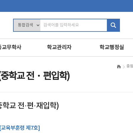
검
색
어
입
등교무학사
학교관리자
학교행정실
력
학교장의 역할
행정업무운영
중
및 평가
학사관리
인사
(중학교 전・편입학)
인사 및 복무
복무
교육
학교 회계 및 시설 관리
보안
진로·상담지도
학교경영
민원정보공개
학교 전·편·재입학)
교육
교내인사
교육공무직원등
·영양교육
교직원 관리
학교운영위원회
의식·의전과 위원회
보수
 [교육부훈령 제7호]