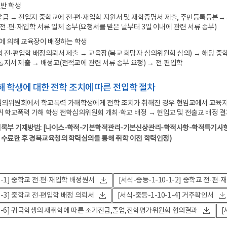
일반 학생
급 → 전입지 중학교에 전·편·재입학 지원서 및 재학증명서 제출, 주민등록등본→ 
 전·편·재입학 서류 일체 송부(요청서를 받은 날부터 3일 이내에 관련 서류 송부)
에 의해 교육장이 배정하는 학생
 전·편입학 배정의뢰서 제출 → 교육장(복교 희망자 심의위원회 심의) → 해당 중학
통지서 제출 → 배정교(전적교에 관련 서류 송부 요청) → 전·편입학
가해 학생에 대한 전학 조치에 따른 전입학 절차
위원회에서 학교폭력 가해학생에게 전학 조치가 취해진 경우 현임교에서 교육지원청
 학교폭력 가해 학생 전학심의위원회 개최·학교 배정 → 현임교 및 전출교 배정 결
록부 기재방법: [나이스-학적-기본학적관리-기본신상관리-학적사항-학적특기사항]
수료한 후 경북교육청의 학력심의를 통해 취학 이전 학력인정)
-1-1] 중학교 전·편·재입학 배정원서
[서식-중등-1-10-1-2] 중학교 전·편
-1-3] 중학교 전·편입학 배정 의뢰서
[서식-중등-1-10-1-4] 거주확인서
0-1-6] 귀국학생의 재취학에 따른 조기진급,졸업,진학평가위원회 협의결과
[