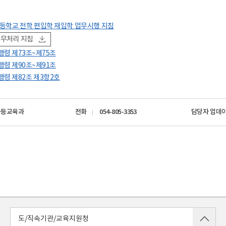
고등학교 전학 편입학 재입학 업무시행 지침
업무처리 지침
령 제73조~제75조
령 제90조~제91조
령 제82조 제3항2호
중등교육과
전화
054-805-3353
담당자 업데
도/직속기관/교육지원청