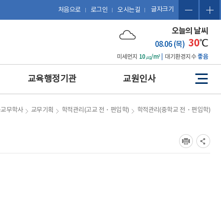
글자크기
처음으로
로그인
오시는길
오늘의 날씨
30
℃
08.06 (목)
미세먼지
10㎍/m³
대기환경지수
좋음
교육행정기관
교원인사
사
이
트
예산 편성 및 에듀파인 활용
관련 법규
등교무학사
교무기획
학적관리(고교 전・편입학)
학적관리(중학교 전・편입학)
맵
공문서 작성 및 업무관리시
복무
스템 활용
징계
보도자료 작성
포상
포상업무
휴직 및 복직
인사업무
호봉
업무협약(MOU) 체결 및 계
승진
약 업무
평정
감사업무