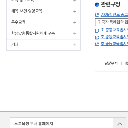
과학·정보교육
관련규정
체육·보건·영양교육
2026학년도 중
특수교육
귀국자 특례입학 
초·중등교육법시행
학생맞춤통합지원체계 구축
초·중등교육법시행
초·중등교육법시행
기타
담당자
담당부서
정보
도교육청 부서 홈페이지