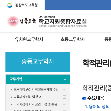
경상북도교육청 바로가기
주
유치원교무학사
초등교무학사
중
메
뉴
교무기획
교무학적
교무기획
중등교무학사
교육과정
교육과정
교수·학습 
학적관리
행사 및 체험
생활‧안전‧체험활동‧방
교육연구
과후‧초등돌봄‧교육
방과후과정 • 돌봄
학생생활
교무기획
과학 · 정보 · 환경 · 예체능
안전 · 보건
인성 및 
학적관리(중
보건교육
교육과정 중심의 학교교육계획 수립
정보 및 홍보
과학·정보
영양교육
교육과정 편성 및 운영
유아특수교육
주요내용
체육·보건
특수교육
고교학점제 학교 공간 조성 및 활용
특수교육
1. 용어의 정의
학생맞춤통합지원체계 구축