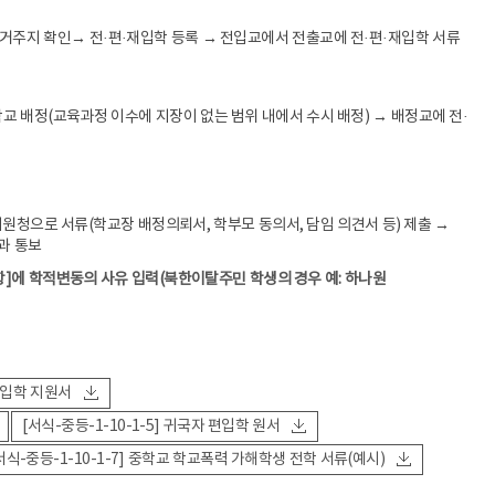
거주지 확인→ 전·편·재입학 등록 → 전입교에서 전출교에 전·편·재입학 서류
교 배정(교육과정 이수에 지장이 없는 범위 내에서 수시 배정) → 배정교에 전·
으로 서류(학교장 배정의뢰서, 학부모 동의서, 담임 의견서 등) 제출 →
과 통보
에 학적변동의 사유 입력(북한이탈주민 학생의 경우 예: 하나원
·재입학 지원서
[서식-중등-1-10-1-5] 귀국자 편입학 원서
서식-중등-1-10-1-7] 중학교 학교폭력 가해학생 전학 서류(예시)