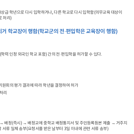
전보
민원업무
계약제 교원
 차상급 학년으로 다시 입학하거나, 다른 학교로 다시 입학함(의무교육 대상이
행사와 의전
 처리)
비공무원인사
국정감사
 의거 학교장이 행함(학교군의 전·편입학은 교육장이 행함)
행정사무감사
업무개선 · 경감
사업현황
학력 인정 외국인 학교 포함) 간의 전·편입학을 허가할 수 있다.
업무 Q&A
경북교육 한눈에
학교업무매뉴얼
위원회의 평가 결과에 따라 학년을 결정하여 허가
 처리
→ 배정(즉시) → 배정교에 중학교 배정통지서 및 주민등록등본 제출 → 거주지
학 서류 일체 송부(요청서를 받은 날부터 3일 이내에 관련 서류 송부)