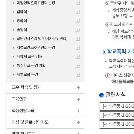
학업성적관리위원회 운영
② 중학구 지역 
재학증명서 발
입학식
송부 요청 →
방학식
③ 학교장의 추천
졸업식
해당 학교장의
편입학 배정 
교원인사관리 및 인사자문위원회
지역교권보호위원회 운영
5. 학교폭력 
계약제 교원 임용
학교폭력대책심의
특수학교 운영 계획
교육지원청 단위
학부모회 운영
나이스 생활기
하나둘학교를 
교수·학습 및 평가
관련서식
교육연구
[서식-중등-1-10
학생생활교육
[서식-중등-1-10
인성 및 진로·상담지도
[서식-중등-1-1