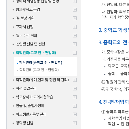
창의적 체험활동 편성 및 운영
학생맞춤통
가. 전입학: 다른
신규교사
방과후학교 운영
기타
나. 편입학: 의
아닌 자가 학업중
결·보강 계획
교과서 선정
2. 중학교 학
월・주간 계획
3. 중학교의 전
신입생 선발 및 전형
가. 중학교장은 
학적관리(고교 전・편입학)
나. 거주지를 학
학적관리(중학교 전・편입학)
학교군: 교육
학적관리(고교 전・편입학)
중학구: 중학
학적관리(유예,면제 및 정원 외 관리)
③ 정원외 관리·
학생 출결관리
④ 귀국 학생, 
학교장허가 교외체험학습
4. 전·편·재입
진급 및 졸업사정회
① 중학교 학교군(
학교생활기록부 관리
재학증명서 발
장학생 선발
확인 → 전·