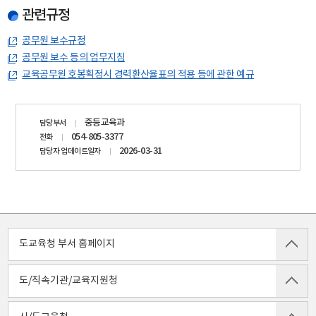
관련규정
공무원 보수규정
공무원 보수 등의 업무지침
교육공무원 호봉획정시 경력환산율표의 적용 등에 관한 예규
담당자
중등교육과
담당부서
정보
054-805-3377
전화
2026-03-31
담당자 업데이트일자
도교육청 부서 홈페이지
도/직속기관/교육지원청