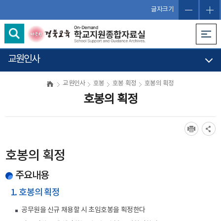
글자크기
교원인사
교원인사
호봉
호봉 획정
호봉의 획정
호봉의 획정
호봉의 획정
주요내용
1. 호봉의 획정
공무원을 신규 채용할 시 초임호봉을 획정한다