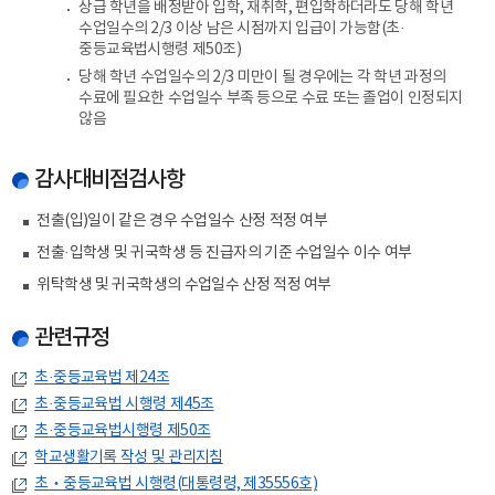
상급 학년을 배정받아 입학, 재취학, 편입학하더라도 당해 학년
12.:
수업일수의 2/3 이상 남은 시점까지 입급이 가능함(초·
6학년
중등교육법시행령 제50조)
재취학
당해 학년 수업일수의 2/3 미만이 될 경우에는 각 학년 과정의
2018.
수료에 필요한 수업일수 부족 등으로 수료 또는 졸업이 인정되지
5.
않음
12.~2018.
7.
16.
감사대비점검사항
까지의
중복기간
전출(입)일이 같은 경우 수업일수 산정 적정 여부
삭제
2018.
전출·입학생 및 귀국학생 등 진급자의 기준 수업일수 이수 여부
5.
위탁학생 및 귀국학생의 수업일수 산정 적정 여부
12.:
이전내용은
인정
관련규정
초·중등교육법 제24조
초·중등교육법 시행령 제45조
초·중등교육법시행령 제50조
학교생활기록 작성 및 관리지침
초‧중등교육법 시행령(대통령령, 제35556호)