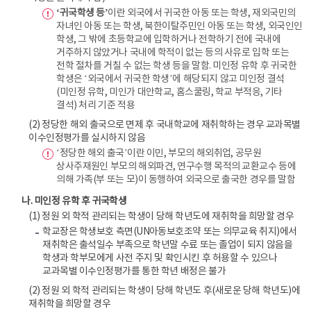
‘귀국학생 등’
이란 외국에서 귀국한 아동 또는 학생, 재외국민의
자녀인 아동 또는 학생, 북한이탈주민인 아동 또는 학생, 외국인인
학생, 그 밖에 초등학교에 입학하거나 전학하기 전에 국내에
거주하지 않았거나 국내에 학적이 없는 등의 사유로 입학 또는
전학 절차를 거칠 수 없는 학생 등을 말함. 미인정 유학 후 귀국한
학생은 ‘외국에서 귀국한 학생’에 해당되지 않고 미인정 결석
(미인정 유학, 미인가 대안학교, 홈스쿨링, 학교 부적응, 기타
결석) 처리 기준 적용
(2) 정당한 해외 출국으로 면제 후 국내학교에 재취학하는 경우 교과목별
이수인정평가를 실시하지 않음
‘정당한 해외 출국’이란 이민, 부모의 해외취업, 공무원
상사주재원인 부모의 해외파견, 연구수행 목적의 교환교수 등에
의해 가족(부 또는 모)이 동행하여 외국으로 출국한 경우를 말함
나. 미인정 유학 후 귀국학생
(1) 정원 외 학적 관리되는 학생이 당해 학년도에 재취학을 희망할 경우
학교장은 학생보호 측면(UN아동보호조약 또는 의무교육 취지)에서
재취학은 출석일수 부족으로 학년말 수료 또는 졸업이 되지 않음을
학생과 학부모에게 사전 주지 및 확인시킨 후 허용할 수 있으나
교과목별 이수인정평가를 통한 학년 배정은 불가
(2) 정원 외 학적 관리되는 학생이 당해 학년도 후(새로운 당해 학년도)에
재취학을 희망할 경우