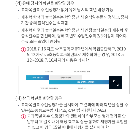
(가) 유예 당시의 학년을 희망할 경우
교과목별 이수 인정평가 없이 유예 당시의 학년 배정 가능
재취학 학생의 출석일수는 학업중단 시 출석일수를 인정하고, 중복
기간 중의 출석일수는 삭제함
재취학 이후의 출석일수는 학업중단 시 인정 출석일수와 재취학 후
출석일수를 합산하여, 당해 학년도 수업일수의 2/3 이상이 되어야
수료 또는 졸업이 인정됨
2018. 7. 16.자로 ○○초등학교 6학년에서 학업중단하고, 2019.
5. 12.자로 ○○초등학교 6학년으로 재취학하는 경우, 2018. 5.
12.~2018. 7. 16.까지의 내용은 삭제함
이미지
이미지
이미지
이미지
이미지
확대보기
확대보기
확대보기
확대보기
확대보기
예시
2018.
(나) 상급 학년을 희망할 경우
7.
교과목별 이수인정평가를 실시하여 그 결과에 따라 학년을 정할 수
16.:
있음(초·중등교육법 제14조, 같은 법 시행령 제29조)
6학년
교과목별 이수 인정평가와 관련하여 학부모는 평가 결과를 안
유예
날부터 10일 이내에 해당 학교의 장을 통하여 재평가를 요청할
2019.
수 있고 이 경우 15일 이내에 재평가를 실시해야 함
5.