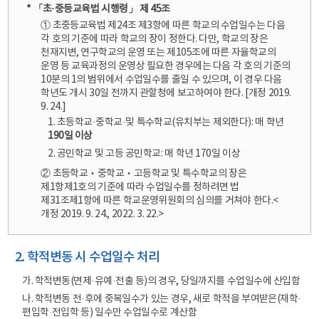
* 「초·중등교육법 시행령」 제 45조
① 초중등교육법 제24조 제3항에 따른 학교의 수업일수는 다음
각 호의 기준에 따라 학교의 장이 정한다. 다만, 학교의 장은
천재지변, 연구학교의 운영 또는 제105조에 따른 자율학교의
운영 등 교육과정의 운영상 필요한 경우에는 다음 각 호의 기준의
10분의 1의 범위에서 수업일수를 줄일 수 있으며, 이 경우 다음
학년도 개시 30일 전까지 관할청에 보고하여야 한다. [개정 2019.
9. 24.]
1. 초등학교·중학교·및 특수학교(유치부는 제외한다): 매 학년
190일 이상
2. 공민학교 및 고등 공민학교: 매 학년 170일 이상
② 초등학교‧중학교‧고등학교 및 특수학교의 장은
제1항제1호의 기준에 따라 수업일수를 정하려면 법
제31조제1항에 따른 학교운영위원회의 심의를 거쳐야 한다.<
개정 2019. 9. 24., 2022. 3. 22.>
2. 학적변동 시 수업일수 처리
가. 학적변동(면제·유예·전출 등)의 경우, 당일까지를 수업일수에 산입함
나. 학적변동 전·후에 중복일수가 있는 경우, 새로 학적을 부여받은(재학·
편입학·전입학 등) 일수만 수업일수로 계산함