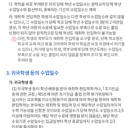
다. 학적을 새로 부여받은 자의 당해 학년 수업일수는 원적교의 당해 학년
수업일수와 합산하되, 중복되는 기간의 수업일수는 제외
라. 재취학·전입학한 학생의 수업일수는 다른 학생의 수업일수와 같지 않을
수 있으나, 그 수업일수가 당해 학교 당해 학년 수업일수의 3분의 2 미만일
경우, 각 학년 과정의 수료에 필요한 수업일수 부족으로 수료 또는 졸업
인정이 되지 않아 원칙적으로 당해 학년도 재취학·전입학이 불가능함
다만, 학생과 학부모가 재취학·전입학을 요구할 경우, 당해 학교장은
학교의 교육 여건 등을 고려하여 학생의 학습권 보호 차원에서 허가할
수 있으나, 허가에 앞서 학생, 학부모에게 당해 학년도에는 수업일수
부족으로 수료 또는 졸업이 되지 않음을 정확히 주지 및 확인시켜
주어야 함
3. 귀국학생 등의 수업일수
가. 귀국학생 등
(1) 귀국학생 등이 학년 배정을 받아 재취학⋅편입학하거나, ｢조기진급
등에 관한 규정｣ 제5조에 따른 조기진급·졸업·진학 평가위원회가
실시하는 교과목별 이수인정평가의 결과에 따라 학년을 정하여 재취학·
편입학하는 경우에는 재취학 및 편입학 당시 해당학년 수업일자까지의
수학 가능성을 인정한 것이므로 수업일수가 당해 학년도 수업일수의 2/3
이상에 미달하여도 해당 학년 수료에 영향을 받지 않음(단, 해당 학년
수료기준 수업일수는 입급일부터 학년 종료일까지 수업일수의 2/3
이상을 출석해야 함)