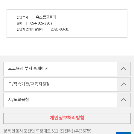
담당자
유초등교육과
담당부서
정보
054-805-3307
전화
2026-03-31
담당자 업데이트일자
도교육청 부서 홈페이지
도/직속기관/교육지원청
시/도교육청
개인정보처리방침
경북 안동시 풍천면 도청대로 511 (갈전리) (우)36759