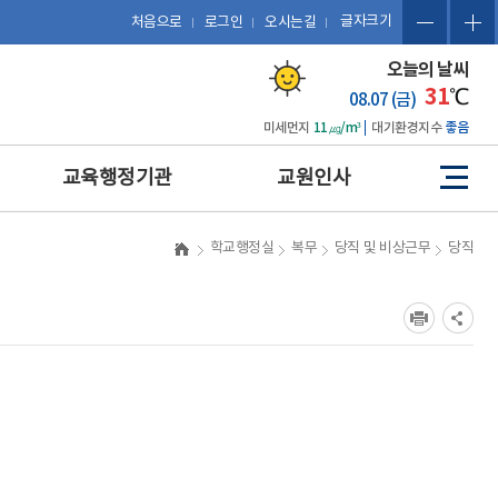
글자크기
처음으로
로그인
오시는길
오늘의 날씨
31
℃
08.07 (금)
미세먼지
11㎍/m³
대기환경지수
좋음
교육행정기관
교원인사
사
이
트
예산 편성 및 에듀파인 활용
관련 법규
학교행정실
복무
당직 및 비상근무
당직
맵
공문서 작성 및 업무관리시
복무
스템 활용
징계
보도자료 작성
포상
포상업무
휴직 및 복직
인사업무
호봉
업무협약(MOU) 체결 및 계
승진
약 업무
평정
감사업무