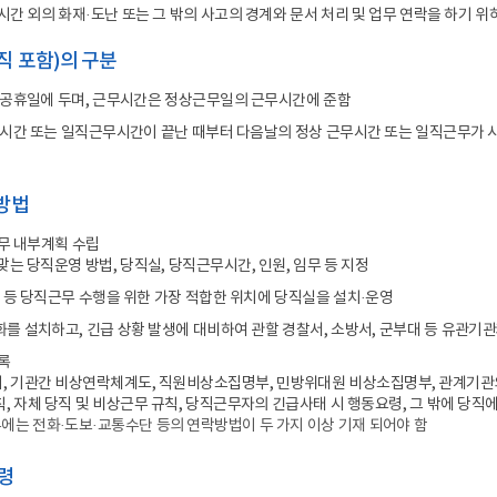
합지원체계 구축
공공기록물 관리
세입
시간 외의 화재·도난 또는 그 밖의 사고의 경계와 문서 처리 및 업무 연락을 하기 위
안전 관리 및 사고 예방
학교회계 예결산
직 포함)의 구분
대외업무
학교회계 지출
 공휴일에 두며, 근무시간은 정상근무일의 근무시간에 준함
각종 매뉴얼
계약
무시간 또는 일직근무시간이 끝난 때부터 다음날의 정상 근무시간 또는 일직근무가 
세입세출외 현금
학교발전기금
영방법
물품
공유재산
무 내부계획 수립
맞는 당직운영 방법, 당직실, 당직근무시간, 인원, 임무 등 지정
학교시설
 등 당직근무 수행을 위한 가장 적합한 위치에 당직실을 설치·운영
를 설치하고, 긴급 상황 발생에 대비하여 관할 경찰서, 소방서, 군부대 등 유관기
록
, 기관간 비상연락체계도, 직원비상소집명부, 민방위대원 비상소집명부, 관계기관의
, 자체 당직 및 비상근무 규칙, 당직근무자의 긴급사태 시 행동요령, 그 밖에 당직
에는 전화·도보·교통수단 등의 연락방법이 두 가지 이상 기재 되어야 함
명령