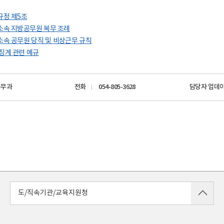
규정 제5조
소속 지방공무원 복무 조례
속 공무원 당직 및 비상근무 규칙
징계 관련 예규
총무과
전화
054-805-3628
담당자 업데
도/직속기관/교육지원청