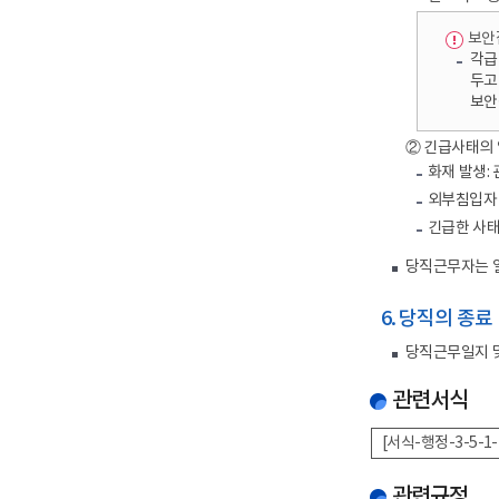
보안
각급
두고
보안
② 긴급사태의
화재 발생:
외부침입자 
긴급한 사태
당직근무자는 일
6. 당직의 종료
당직근무일지 및
관련서식
[서식-행정-3-5-1
관련규정