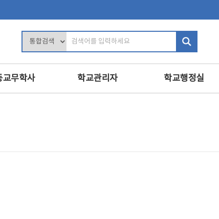
검
색
어
입
등교무학사
학교관리자
학교행정실
력
학교장의 역할
행정업무운영
및 평가
학사관리
인사
인사 및 복무
복무
교육
학교 회계 및 시설 관리
보안
진로·상담지도
학교경영
민원정보공개
교육
교내인사
교육공무직원등
·영양교육
교직원 관리
학교운영위원회
의식·의전과 위원회
보수