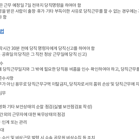
은 근무 예정일 7일 전까지 당직명령을 하여야 함
을 받은 사람이 출장·휴가·기타 부득이한 사유로 당직근무를 할 수 없는 경우에는
야 함
방법
작시간 30분 전에 당직 명령자에게 당직신고를 하여야 함
일·공휴일의 당직은 그 직전 정상 근무일에 당직 신고)
인수
 당직근무일지와 그 밖에 필요한 당직용 비품을 인수·확인하여야 하고, 당직근무를
준수사항
가 아닌 용무로 당직근무구역 이탈금지, 당직자로서의 품위 손상 및 당직근무에 지
임무
방화 기타 보안상태의 순찰·점검(실별 보안점검표 작성)
간외의 근무자에 대한 복무상태의 점검
·인계 또는 관리
응대
·수신 및 비상근무 발령 시 소속 공무원 비상소집 등 조치