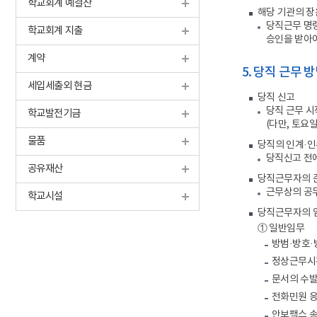
학교회계 예결산
해당 기관의 장
당직근무 명령
학교회계 지출
승인을 받아
계약
5. 당직 근무 
세입세출외 현금
당직 신고
당직 근무 시
학교발전기금
(다만, 토요
물품
당직의 인계·
당직신고 전에
공유재산
당직근무자의 
근무상의 공무
학교시설
당직근무자의 
① 일반임무
방범·방호·
정상근무시
문서의 수발
전화민원 
안보팩스 송