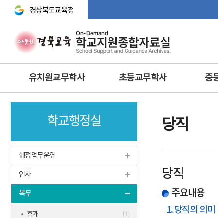
경상북도교육청 바로가기
주
유치원교무학사
초등교무학사
중
메
뉴
교무기획
교무학적
교무기획
학교행정실
교육과정
교육과정
교수·학습 
당직
행사 및 체험
생활‧안전‧체험활동‧방
교육연구
과후‧초등돌봄‧교육
방과후과정 • 돌봄
학생생활
행정업무운영
과학 · 정보 · 환경 · 예체능
안전 · 보건
인성 및 
당직
보건교육
인사
정보 및 홍보
과학·정보
영양교육
유아특수교육
주요내용
체육·보건
복무
특수교육
특수교육
1. 당직의 의미
휴가
학생맞춤통합지원체계 구축