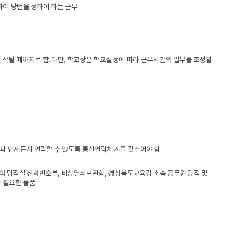
전보
하여 당번을 정하여 하는 근무
민원업무
계약제 교원
행사와 의전
비공무원인사
국정감사
행정사무감사
시작될 때까지로 함. 다만, 학교장은 학교실정에 따라 근무시간의 일부를 조정할
업무개선 · 경감
사업현황
업무 Q&A
경북교육 한눈에
학교업무매뉴얼
관과 언제든지 연락할 수 있도록 통신연락체계를 갖추어야 함
 당직실 전화번호부, 비상열쇠보관함, 경상북도교육감 소속 공무원 당직 및
에 필요한 물품