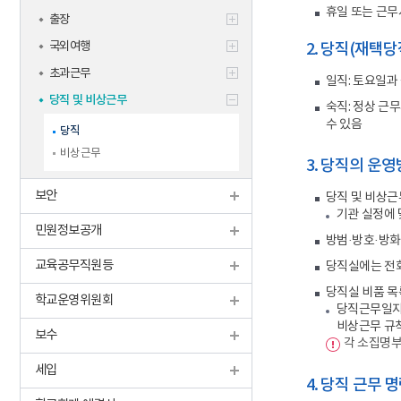
학생맞춤통
휴일 또는 근무
출장
신규교사
기타
국외여행
2. 당직(재택당
초과근무
일직: 토요일과
당직 및 비상근무
숙직: 정상 근
수 있음
당직
비상근무
3. 당직의 운
보안
당직 및 비상근
기관 실정에 
민원정보공개
방범·방호·방화
교육공무직원등
당직실에는 전화
당직실 비품 목
학교운영위원회
당직근무일지
비상근무 규칙
보수
각 소집명부
세입
4. 당직 근무 