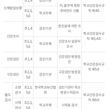
초1,4
검진기관
키, 몸무게 측정
학교건강검사규
신체발달상황
초2,3,
후비만도 산출
칙 제4조
학교자체
5,6
문진표에 의한 조
초1,4
검진기관
사
학교건강검사규
건강조사
칙 제3,4조
초2,3,
건강조사 설문지
학교자체
5,6
조사
건강검진 방문검
건강검진
초1,4
검진기관
진
학교건강검사규
칙 제5조
초2,3,
구강검진 방문검
구강검진
검진기관
5,6
진
소변
초2,3,
한국학교보건협
검진기관이 학교
검사
5,6
회
방문스틱검사
별도
학교건강검사규
검사
칙 제6조
시력
초2,3,
학교자체
시력표 검사
검사
5,6