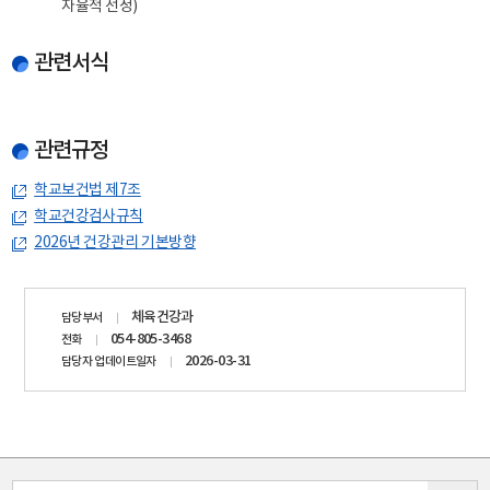
자율적 선정)
관련서식
관련규정
학교보건법 제7조
학교건강검사규칙
2026년 건강관리 기본방향
담당자
체육건강과
담당부서
정보
054-805-3468
전화
2026-03-31
담당자 업데이트일자