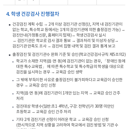
4. 학생 건강검사 진행절차
건강검진 계획 수립 → 2개 이상 검진기관 선정(단, 지역 내 검진기관이
없는 학교, 특수학교 등에서는 1개의 검진기관에 의한 출장검진 가능) →
검진안내(가정통신문, 홈페이지 탑재)→ 학생건강검사 실시
→ 검진기관은 학교로 검사 결과 통보 → 결과처리 및 이상자 상담→
검진기관 만족도 조사 → 검진비 집행 내역 및 검진 결과 통계 보고
출장검진 및 검진기관수 완화 기준 및 승인(학교건강검사규칙 제5조의2)
학교가 소재한 지역(읍·면·동)에 검진기관이 없는 경우, 「장애인 등에
대한 특수교육법」 에 따른 특수학교 및 특수학급의 학생을 대상으로
검진을 실시하는 경우 → 교육감 승인 생략
그 밖에 부득이한 사유로 출장검진이 불가피하다고 교육감이 승인한
경우 → 교육감 승인 신청
지역(읍·면·동)에 검진기관이 1개만 있는 지역 → 교육감 승인 간주
처리
검진대상 학생수(일반:초1·4학년, 구강: 전학년)가 30명 미만인
초등학교 → 교육감 승인 간주 처리
기타 2개 검진기관 선정이 어려운 학교 → 교육감 승인 신청
(한시적으로 지역 상황을 고려하여 학교에서 검진 방법 및 기관 수