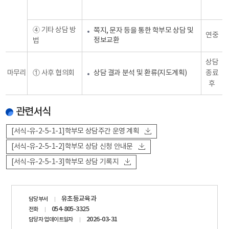
➃ 기타 상담 방
쪽지, 문자 등을 통한 학부모 상담 및
연중
정보교환
법
상담
마무리
① 사후 협의회
상담 결과 분석 및 환류(지도계획)
종료
후
관련서식
[서식-유-2-5-1-1]학부모 상담주간 운영 계획
[서식-유-2-5-1-2]학부모 상담 신청 안내문
[서식-유-2-5-1-3]학부모 상담 기록지
담당자
유초등교육과
담당부서
정보
054-805-3325
전화
2026-03-31
담당자 업데이트일자