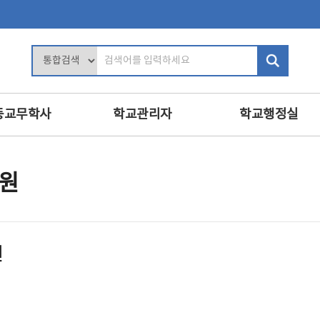
검
색
어
입
등교무학사
학교관리자
학교행정실
력
학교장의 역할
행정업무운영
및 평가
학사관리
인사
지원
인사 및 복무
복무
교육
학교 회계 및 시설 관리
보안
진로·상담지도
학교경영
민원정보공개
원
교육
교내인사
교육공무직원등
·영양교육
교직원 관리
학교운영위원회
의식·의전과 위원회
보수