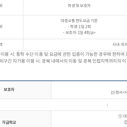
위
학생 및 보호자
대중교통 편도요금 기준
위
- 학생: 1일 2회
- 보호자: 1일 4회/p>
액
시내·외 
 이용 시: 통학 수단 이용 및 요금에 관한 입증이 가능한 경우에 한하여 
외구간 자가용 이용 시: 경북 내에서의 이동 및 경북 인접지역까지의 이
보호자
(신청서<서
↓
① 
각급학교
②