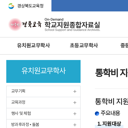
경상북도교육청 바로가기
주
유치원교무학사
초등교무학사
중
메
뉴
교무기획
교무학적
교무기획
유치원교무학사
교육과정
교육과정
교수·학습 
통학비 
행사 및 체험
생활‧안전‧체험활동‧방
교육연구
과후‧초등돌봄‧교육
방과후과정 • 돌봄
학생생활
교무기획
과학 · 정보 · 환경 · 예체능
안전 · 보건
인성 및 
통학비 지
보건교육
교육과정
정보 및 홍보
과학·정보
영양교육
유아특수교육
주요내용
체육·보건
행사 및 체험
특수교육
특수교육
1. 지원대상
방과후과정 • 돌봄
학생맞춤통합지원체계 구축