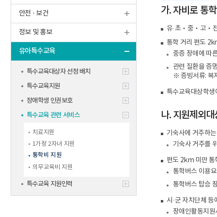
학생맞춤통
가. 자비로 통
안전 · 보건
신규교사
기타
유·초‧중‧고‧전공
정보 및 홍보
통학 거리 편도 2
유아특수교육
중증 장애에 따
관련 질환을 증명
특수교육대상자 선정 배치
※ 증빙서류: 복
특수교육지원
특수교육대상학생이
장애학생 인권보호
나. 지원제외대
특수교육 관련 서비스
치료지원
기숙사에 거주하는
1가정 2자녀 지원
기숙사 거주를 위
통학비 지원
편도 2km 미만 
의무교육비 지원
통학버스 이용요
특수교육 지원인력
통학버스 탑승 
시·군 자치단체 
장애인활동지원서