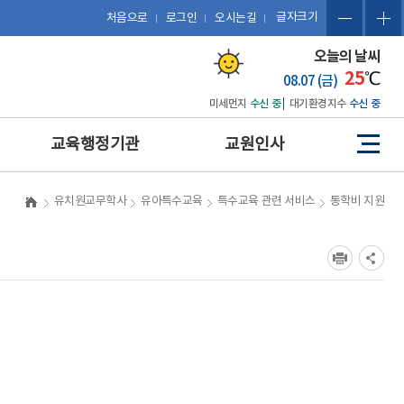
글자크기
처음으로
로그인
오시는길
오늘의 날씨
25
℃
08.07 (금)
미세먼지
수신 중
대기환경지수
수신 중
교육행정기관
교원인사
사
이
트
예산 편성 및 에듀파인 활용
관련 법규
유치원교무학사
유아특수교육
특수교육 관련 서비스
통학비 지원
맵
공문서 작성 및 업무관리시
복무
스템 활용
징계
보도자료 작성
포상
포상업무
휴직 및 복직
인사업무
호봉
업무협약(MOU) 체결 및 계
승진
약 업무
평정
감사업무