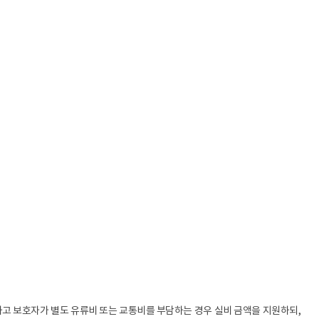
전보
민원업무
계약제 교원
행사와 의전
비공무원인사
국정감사
행정사무감사
업무개선 · 경감
사업현황
업무 Q&A
경북교육 한눈에
학교업무매뉴얼
 보호자가 별도 유류비 또는 교통비를 부담하는 경우 실비 금액을 지원하되,