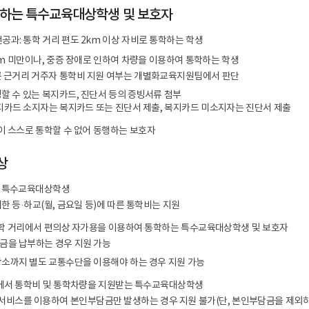
합지원체계 구축
공공기록물 관리
세입
학하는 특수교육대상학생 및 보호자
안전 관리 및 사고 예방
학교회계 예결산
과: 통학 거리 편도 2km 이상 자비로 통학하는 학생
대외업무
학교회계 지출
km 미만이나, 중증 장애로 인하여 차량을 이용하여 통학하는 학생
각종 매뉴얼
계약
른 근거리 거주자 통학비 지원 여부는 개별화교육지원팀에서 판단
세입세출외 현금
할 수 있는 복지카드, 진단서 등의 증빙서류 첨부
학교발전기금
지카드 소지자는 복지카드 또는 진단서 제출, 복지카드 미소지자는 진단서 제출
물품
 스스로 통학할 수 없어 동행하는 보호자
공유재산
상
학교시설
 특수교육대상학생
한 등·하교(월, 금요일 등)에 따른 통학비는 지원
통학 거리에서 편의상 자가용을 이용하여 통학하는 특수교육대상학생 및 보호자
금을 납부하는 경우 지원 가능
장소까지 별도 교통수단을 이용해야 하는 경우 지원 가능
등에서 통학비 및 통학차량을 지원받는 특수교육대상학생
비스를 이용하여 본인부담금만 발생하는 경우 지원 불가(단, 본인부담금을 제외하고