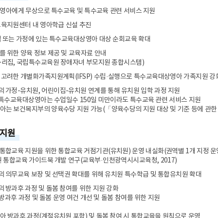
합지원체계 구축
공공기록물 관리
세입
 영아에게 무상으로 특수교육 및 특수교육 관련 서비스 지원
안전 관리 및 사고 예방
학교회계 예결산
교육지원센터 내 영아학급 신설 추진
대외업무
학교회계 지출
 또는 가정에 있는 특수교육대상영아 대상 순회교육 확대
각종 매뉴얼
계약
 위한 양육 정보 제공 및 교육자료 안내
세입세출외 현금
누리집, 국립특수교육원 장애자녀 부모지원 종합시스템)
학교발전기금
고려한 개별화가족지원계획(IFSP) 수립·실행으로 특수교육대상영아 가족지원 강
물품
가정-유치원, 어린이집-유치원 연계를 통해 유치원 입학 과정 지원
 특수교육대상영아는 수업일수 150일 미만이라도 특수교육 관련 서비스 지원
공유재산
 보건복지부의 양육수당 지원 가능(「양육수당의 지원 대상 및 기준 등에 관한 고시」,
학교시설
 지원
합교육 지원을 위한 통합교육 거점기관(유치원) 운영 내실화(권역별 1개 지정 운
 통합교육 가이드북 개발 연구(교육부·인천광역시시교육청, 2017)
의무교육 보장 및 선택권 확대를 위해 유치원 특수학급 및 통합유치원 확대
방과후 과정 및 돌봄 참여를 위한 지원 강화
방과후 과정 및 돌봄 운영 여건 개선 및 돌봄 참여를 위한 지원
 방과후 과정(계절유치원 포함) 및 돌봄 참여 시 통합교육을 원칙으로 운영