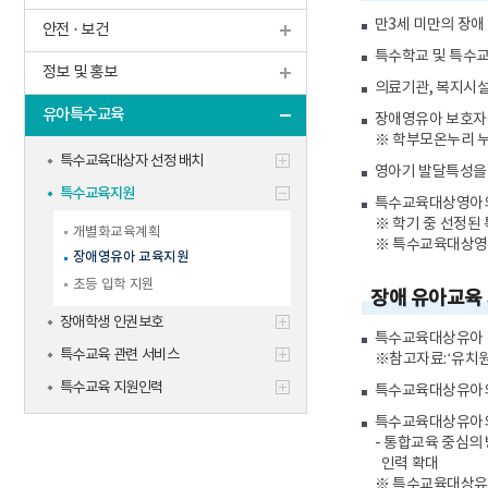
학생맞춤통
만3세 미만의 장애
안전 · 보건
신규교사
기타
특수학교 및 특수
정보 및 홍보
의료기관, 복지시설
유아특수교육
장애영유아 보호자를
※ 학부모온누리 
특수교육대상자 선정 배치
영아기 발달특성을 
특수교육지원
특수교육대상영아의 
※ 학기 중 선정된
개별화교육계획
※ 특수교육대상영아는
장애영유아 교육지원
초등 입학 지원
장애 유아교육
장애학생 인권보호
특수교육대상유아 통
특수교육 관련 서비스
※참고자료:‘유치원
특수교육 지원인력
특수교육대상유아의 
특수교육대상유아의 
- 통합교육 중심의 
인력 확대
※ 특수교육대상유아