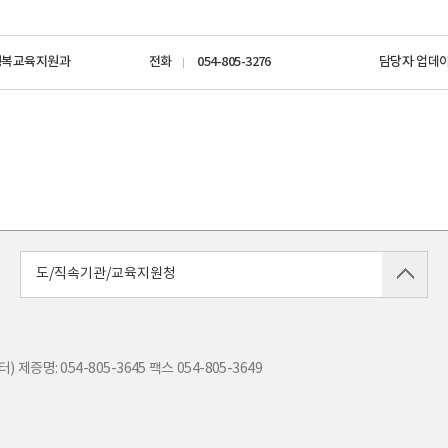
행복교육지원과
전화
054-805-3276
담당자 업데
도/직속기관/교육지원청
) 제증명: 054-805-3645
팩스
054-805-3649