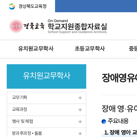
경상북도교육청 바로가기
주
유치원교무학사
초등교무학사
중
메
뉴
교무기획
교무학적
교무기획
유치원교무학사
교육과정
교육과정
교수·학습 
장애영유
행사 및 체험
생활‧안전‧체험활동‧방
교육연구
과후‧초등돌봄‧교육
방과후과정 • 돌봄
학생생활
교무기획
과학 · 정보 · 환경 · 예체능
안전 · 보건
인성 및 
장애 영·유
보건교육
교육과정
정보 및 홍보
과학·정보
영양교육
유아특수교육
주요내용
체육·보건
행사 및 체험
특수교육
특수교육
1. 장애 영아
방과후과정 • 돌봄
학생맞춤통합지원체계 구축