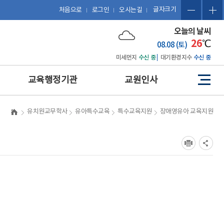
글자크기
처음으로
로그인
오시는길
오늘의 날씨
26
℃
08.08 (토)
미세먼지
수신 중
대기환경지수
수신 중
교육행정기관
교원인사
사
이
트
예산 편성 및 에듀파인 활용
관련 법규
유치원교무학사
유아특수교육
특수교육지원
장애영유아 교육지원
맵
공문서 작성 및 업무관리시
복무
스템 활용
징계
보도자료 작성
포상
포상업무
휴직 및 복직
인사업무
호봉
업무협약(MOU) 체결 및 계
승진
약 업무
평정
감사업무