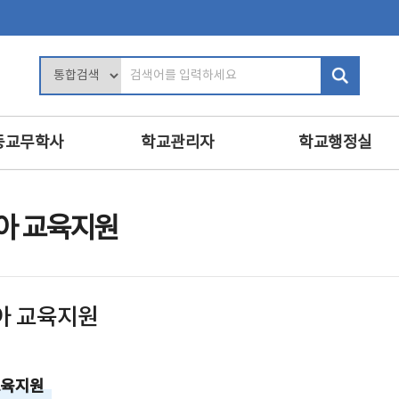
검
색
어
입
등교무학사
학교관리자
학교행정실
력
학교장의 역할
행정업무운영
및 평가
학사관리
인사
아 교육지원
인사 및 복무
복무
교육
학교 회계 및 시설 관리
보안
진로·상담지도
학교경영
민원정보공개
아 교육지원
교육
교내인사
교육공무직원등
·영양교육
교직원 관리
학교운영위원회
의식·의전과 위원회
보수
 교육지원