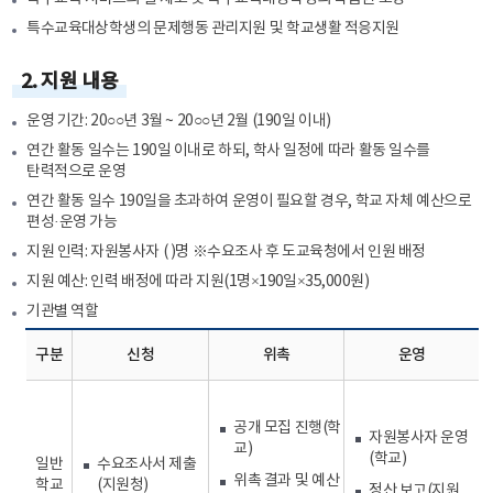
특수교육대상학생의 문제행동 관리지원 및 학교생활 적응지원
2. 지원 내용
운영 기간: 20○○년 3월 ~ 20○○년 2월 (190일 이내)
연간 활동 일수는 190일 이내로 하되, 학사 일정에 따라 활동 일수를
탄력적으로 운영
연간 활동 일수 190일을 초과하여 운영이 필요할 경우, 학교 자체 예산으로
편성·운영 가능
지원 인력: 자원봉사자 ( )명 ※수요조사 후 도교육청에서 인원 배정
지원 예산: 인력 배정에 따라 지원(1명×190일×35,000원)
기관별 역할
구분
신청
위촉
운영
공개 모집 진행(학
자원봉사자 운영
교)
(학교)
일반
수요조사서 제출
위촉 결과 및 예산
학교
(지원청)
정산 보고(지원