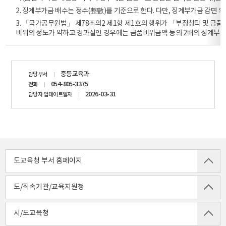
2. 징계부가금 배수는 정수(整數)를 기준으로 한다. 다만, 징계부가금 감면 
3. 「국가공무원법」 제78조의2 제1항 제1호의 행위가 「부정청탁 및 금품
비위의 정도가 약하고 경과실인 경우에는 금품비위금액 등의 2배의 징계부가
담당자
중등교육과
담당부서
정보
054-805-3375
전화
2026-03-31
담당자 업데이트일자
도교육청 부서 홈페이지
도/직속기관/교육지원청
시/도교육청