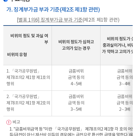
가. 징계부가금 부과 기준(제2조 제1항 관련)
[별표 1의6] 징계부가금 부과 기준
(제2조 제1항 관련)
비위의 정도 및 과실 여
비위의 정도가 
비위의 정도가 심하고
부
중과실이거나, 비위
고의가 있는 경우
가 약하고 고의가 있
비위의 유형
1. 「국가공무원법」
금품비위
금품비위
제78조의2 제1항 제1호의
금액 등의
금액 등의
행위
4∼5배
3∼4배
2. 「국가공무원법」
금품비위
금품비위
제78조의2 제1항 제2호의
금액 등의
금액 등의
행위
3∼5배
2∼3배
비고
1. "금품비위금액 등"이란 「국가공무원법」 제78조의2 제1항 각 호의 어
득(금전이 아닌 재산상 이득의 경우에는 금전으로 환산한 금액을 말한다.)을 