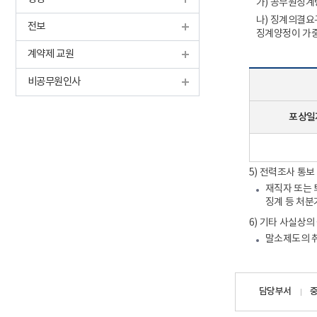
가) 공무원징계
나) 징계의결요
전보
징계양정이 가중
계약제 교원
비공무원인사
포상일
5) 전력조사 통보
재직자 또는 
징계 등 처분
6) 기타 사실상의
말소제도의 취
담당자
담당부서
정보