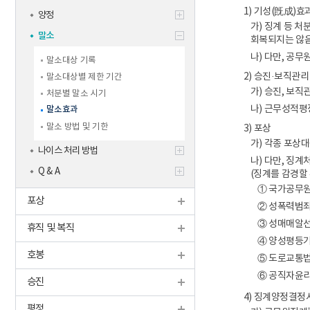
학생맞춤통
1) 기성(旣成)효
양정
신규교사
기타
가) 징계 등 
말소
회복되지는 않
나) 다만, 공
말소대상 기록
2) 승진·보직관리
말소대상별 제한 기간
가) 승진, 보
처분별 말소 시기
나) 근무성적평
말소효과
말소 방법 및 기한
3) 포상
가) 각종 포상
나이스 처리 방법
나) 다만, 징
Q & A
(징계를 감경할 
① 국가공무원
포상
② 성폭력범죄
③ 성매매알선
휴직 및 복직
④ 양성평등기
호봉
⑤ 도로교통법
⑥ 공직자윤리
승진
4) 징계양정결정
평정