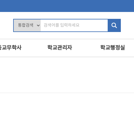
검
색
어
입
등교무학사
학교관리자
학교행정실
력
학교장의 역할
행정업무운영
및 평가
학사관리
인사
인사 및 복무
복무
교육
학교 회계 및 시설 관리
보안
진로·상담지도
학교경영
민원정보공개
교육
교내인사
교육공무직원등
·영양교육
교직원 관리
학교운영위원회
의식·의전과 위원회
보수