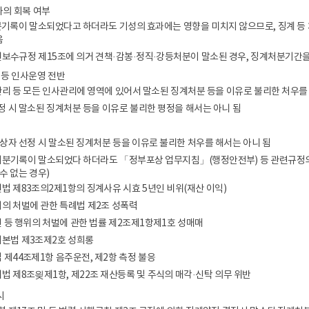
합지원체계 구축
공공기록물 관리
세입
과의 회복 여부
안전 관리 및 사고 예방
학교회계 예결산
처분기록이 말소되었다고 하더라도 기성의 효과에는 영향을 미치지 않으므로, 징계 
음
대외업무
학교회계 지출
무원보수규정 제15조에 의거 견책·감봉·정직·강등처분이 말소된 경우, 징계처분기
각종 매뉴얼
계약
 등 인사운영 전반
세입세출외 현금
직관리 등 모든 인사관리에 영역에 있어서 말소된 징계처분 등을 이유로 불리한 처우를
학교발전기금
정 시 말소된 징계처분 등을 이유로 불리한 평정을 해서는 아니 됨
물품
대상자 선정 시 말소된 징계처분 등을 이유로 불리한 처우를 해서는 아니 됨
공유재산
계처분기록이 말소되었다 하더라도 「정부포상 업무지침」(행정안전부) 등 관련규정
학교시설
수 없는 경우)
법 제83조의2제1항의 징계사유 시효 5년인 비위(재산 이익)
의 처벌에 관한 특례법 제2조 성폭력
 등 행위의 처벌에 관한 법률 제2조제1항제1호 성매매
본법 제3조제2호 성희롱
 제44조제1항 음주운전, 제2항 측정 불응
법 제8조읮제1항, 제22조 재산등록 및 주식의 매각·신탁 의무 위반
시