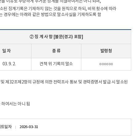
처분을 이유로 부당하게 무거운 징계를 의결하여서는 아니 되며,
말소된 징계기록은 기재하지 않는 것을 원칙으로 하되, 비위 횟수에 따라
 있는 경우에는 아래와 같은 방법으로 말소사실을 기재하도록 함
② 징 계 사 항 [불문(경고) 포함]
일 자
종 류
발령청
3. 9. 2.
견책 위 기록의 말소
○○○○○○
 및 제32조제2항의 규정에 의한 전력조사 통보 및 경력증명서 발급 시 말소된
 하여서는 아니 됨
이트일자
2026-03-31