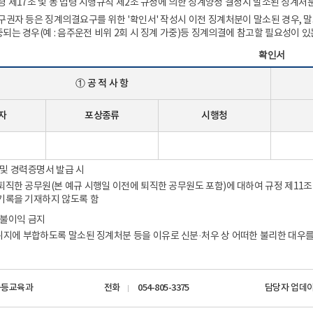
령 제17조 및 동 법령 시행규칙 제2조 규정에 의한 징계양정 결정시 말소된 징계
구권자 등은 징계의결요구를 위한 '확인서' 작성시 이전 징계처분이 말소된 경우, 
되는 경우(예 : 음주운전 비위 2회 시 징계 가중)등 징계의결에 참고할 필요성이
확인서
① 공 적 사 항
자
포상종류
시행청
0
 및 경력증명서 발급 시
퇴직한 공무원(본 예규 시행일 이전에 퇴직한 공무원도 포함)에 대하여 규정 제11조
기록을 기재하지 않도록 함
 불이익 금지
지에 부합하도록 말소된 징계처분 등을 이유로 신분·처우 상 어떠한 불리한 대우를
중등교육과
전화
054-805-3375
담당자 업데