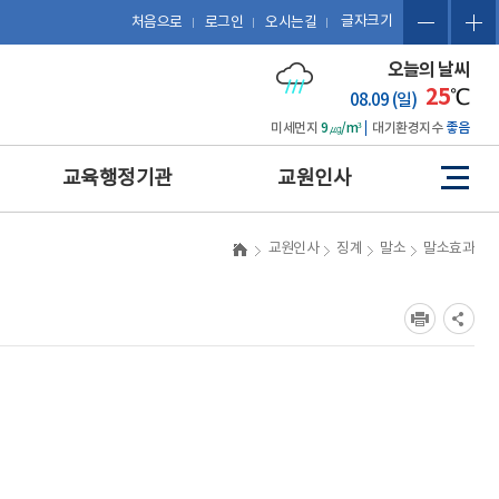
글자크기
처음으로
로그인
오시는길
오늘의 날씨
25
℃
08.09 (일)
미세먼지
9㎍/m³
대기환경지수
좋음
교육행정기관
교원인사
사
이
트
예산 편성 및 에듀파인 활용
관련 법규
교원인사
징계
말소
말소효과
맵
공문서 작성 및 업무관리시
복무
스템 활용
징계
보도자료 작성
포상
포상업무
휴직 및 복직
인사업무
호봉
업무협약(MOU) 체결 및 계
승진
약 업무
평정
감사업무