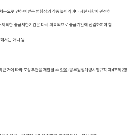
전보
민원업무
계약제 교원
등 처분으로 인하여 받은 법령상의 각종 불이익이나 제한사항이 완전히
행사와 의전
비공무원인사
국정감사
간을 제외한 승급제한기간은 다시 회복되므로 승급기간에 산입하여야 함
행정사무감사
 해서는 아니 됨
업무개선 · 경감
사업현황
업무 Q&A
경북교육 한눈에
의 근거에 따라 포상추천을 제한할 수 있음.(공무원징계령시행규칙 제4조제2항
학교업무매뉴얼