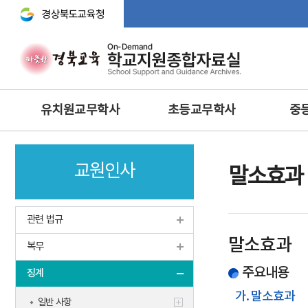
경상북도교육청 바로가기
주
유치원교무학사
초등교무학사
중
메
뉴
교무기획
교무학적
교무기획
교원인사
교육과정
교육과정
교수·학습 
말소효과
행사 및 체험
생활‧안전‧체험활동‧방
교육연구
과후‧초등돌봄‧교육
방과후과정 • 돌봄
학생생활
관련 법규
과학 · 정보 · 환경 · 예체능
안전 · 보건
인성 및 
말소효과
보건교육
복무
정보 및 홍보
과학·정보
영양교육
유아특수교육
주요내용
체육·보건
징계
특수교육
특수교육
가. 말소효과
일반 사항
학생맞춤통합지원체계 구축