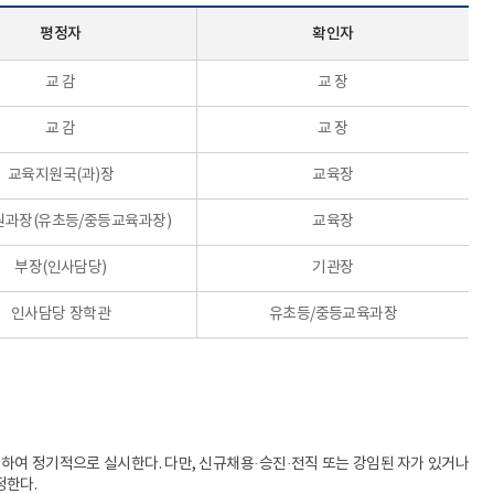
전보
민원업무
평정자
확인자
계약제 교원
행사와 의전
비공무원인사
교 감
교 장
국정감사
행정사무감사
교 감
교 장
업무개선 · 경감
교육지원국(과)장
교육장
사업현황
업무 Q&A
과장(유초등/중등교육과장)
교육장
경북교육 한눈에
부장(인사담당)
기관장
학교업무매뉴얼
인사담당 장학관
유초등/중등교육과장
 하여 정기적으로 실시한다. 다만, 신규채용·승진·전직 또는 강임된 자가 있거나
정한다.