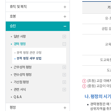
학생맞춤통
휴직 및 복직
신규교사
기
기타
호봉
유·
승진
공립 유
일반 사항
경력 평정
교
경력 평정 관련 규정
경력 평정 세부 방법
도교육
근무성적 평정
도
연수성적 평정
(초등) 교감 미
가산점 평정
(중등) 교감이 
관련 서식
나. 평정의 시
Q & A
경력평정은 매 
평정
상위자격을 취득