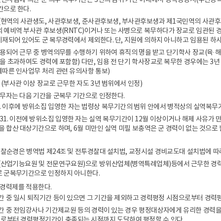
 군인사법에 의한 군 의무 복무기간은 3년의 범위 기간 이내에서 병적증명서(주민등
간으로 한다.
(현역의 사관생도, 사관후보생, 준사관후보생, 부사관후보생과 제1국민역의 사관후
 예비역 부사관 후보생(RNTC)이거나 또는 사병으로 복무하다가 장교로 임관된 
재되어 있어도 군 복무경력에서 제외한다. 단, 지원에 의하지 아니하고 임용된 하
임용되어 근무 중 병역의무를 수행하기 위하여 휴직의 명을 받고 단기학사 장교(육·해·
 초과하여도 경력에 포함함) 다만, 임용 전 단기 학사장교로 복무한 경우에는 3년 이내의 
따른 인사업무 처리 관련 유의사항 통보)
 (부사관 이상 장교로 근무한 자도 3년 범위에서 인정)
복무자는 다음 기간을 군복무 기간으로 인정한다.
. 1. 1. 이후에 방위소집 입영한 자는 법령상 복무기간의 범위 안에서 병적상의 실역복
. 12. 31. 이전에 방위소집 입영한 자는 실역 복무기간이 12월 이상이거나 해제 사
을 합산 대상기간으로 하며, 6월 미만인 실역 미필 보충역은 군 경력이 없는 것으로 
경찰순경은 병역법 제24조 및 전투경찰대 설치법, 교정시설 경비교도대 설치법에 따
(산업기능요원 및 전문연구요원)으로 방위산업체(병역특례업체)등에서 근무한 경력
 군복무기간으로 인정하지 아니한다.
 경력제를 적용한다.
간 중 일시 퇴직기간 등이 있으면 그 기간을 제외하고 경력평정 시점으로부터 경
간 중 전임강사나 기간제교원 등의 경력이 있는 경우 평정대상자에게 유리한 경력
부터 경력평정기간이 충족되는 시점까지 도달하여 평정할 수 있다.