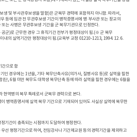
록초본 또는 군 경력증명서 포함)에 기재되어 있는 사실상 실역 복무기간을 징집
보생 및 부사관후보생을 말함)은 군복무 경력에 포함하지 아니함. 따라서,
경우 등에 임관 전 무관후보생 기간이 병적증명서에 병·부사관 또는 장교의
사 또는 사병은 무관후보생 기간을 군 복무기관으로 인정한다.
공군)로 근무한 경우 그 휴직기간 전부가 평정대상이 됨.(※ 군 복무
실역기간만 평정대상이 됨.(교육부 교정 01210-1213, 1994. 12. 6.
무기간으로 함
유가 만기인 경우에는 1년을, 기타 복무단축사유(의가사, 질병사유 등)로 실역을 필한
함(단, 6월 미만 복무도 대학생 복무단축 등에 따라 실역을 필한 경우에는 6월을
라 현역병의 복무 특례로서 군복무 경력으로 본다.
이 병역증명서에 실역 복무 기간으로 기재되어 있어도 사실상 실역에 복무한
력평정기간이 충족되는 시점까지 도달하여 평정한다.
을 우선 평정기간으로 하여, 전임강사나 기간제교원 등의 경력기간을 제외하고