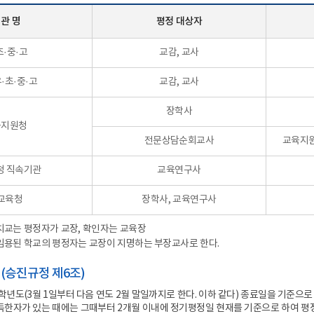
합지원체계 구축
공공기록물 관리
세입
 관 명
평정 대상자
안전 관리 및 사고 예방
학교회계 예결산
대외업무
학교회계 지출
초·중·고
교감, 교사
각종 매뉴얼
계약
·초·중·고
교감, 교사
세입세출외 현금
학교발전기금
장학사
육지원청
물품
전문상담순회교사
교육지원
공유재산
청 직속기관
교육연구사
학교시설
교육청
장학사, 교육연구사
배치교는 평정자가 교장, 확인자는 교육장
미임용된 학교의 평정자는 교장이 지명하는 부장교사로 한다.
기(승진규정 제6조)
학년도(3월 1일부터 다음 연도 2월 말일까지로 한다. 이하 같다) 종료일을 기준으로
한자가 있는 때에는 그때부터 2개월 이내에 정기평정일 현재를 기준으로 하여 평