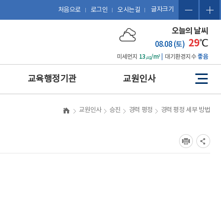
글자크기
처음으로
로그인
오시는길
오늘의 날씨
29
℃
08.08 (토)
미세먼지
13㎍/m³
대기환경지수
좋음
교육행정기관
교원인사
사
이
트
예산 편성 및 에듀파인 활용
관련 법규
교원인사
승진
경력 평정
경력 평정 세부 방법
맵
공문서 작성 및 업무관리시
복무
스템 활용
징계
보도자료 작성
포상
포상업무
휴직 및 복직
인사업무
호봉
업무협약(MOU) 체결 및 계
승진
약 업무
평정
감사업무