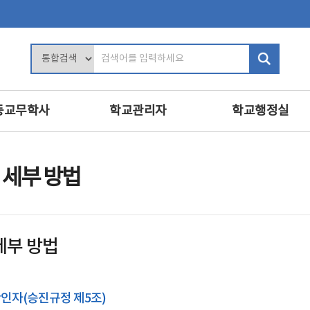
검
색
어
입
등교무학사
학교관리자
학교행정실
력
학교장의 역할
행정업무운영
및 평가
학사관리
인사
 세부 방법
인사 및 복무
복무
교육
학교 회계 및 시설 관리
보안
진로·상담지도
학교경영
민원정보공개
세부 방법
교육
교내인사
교육공무직원등
·영양교육
교직원 관리
학교운영위원회
의식·의전과 위원회
보수
확인자(승진규정 제5조)