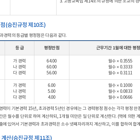
3. 고등교육법 제14조의 규정에 의한 조교의 
정점(승진규정 제10조)
 초과경력의 등급별 평정점은 다음과 같다.
등 급
평정만점
근무기간 1월에 대한 평
가 경력
64.00
월수 × 0.3555
나 경력
60.00
월수 × 0.3333
다 경력
56.00
월수 × 0.3111
가 경력
6.00
월수 × 0.1000
나 경력
5.00
월수 × 0.0833
다 경력
4.00
월수 × 0.0666
 경력이 기본경력 15년, 초과경력 5년인 경우에는 그 경력평정 점수는 각각 평정 만
간은 월수를 단위로 하여 계산하되, 1개월 미만은 일 단위로 계산한다. (역에 의한 계산
산출에 있어서 기본경력과 초과경력은 소수 넷째자리까지 계산하고, 이를 합하여 합
간 계산(승진규정 제11조)