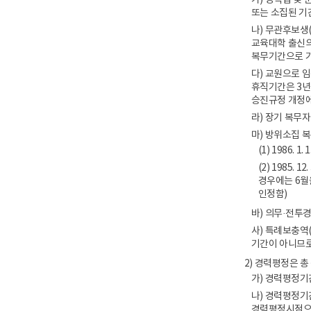
가) 병역법 및
또는 소집된 기
나) 무관후보생
교육대학 출신의
복무기간으로 기
다) 교원으로 
휴직기간은 3년을
승진규정 개정에
라) 장기 복무자
마) 방위소집 
(1) 1986
(2) 1985
경우에는 6월
인정함)
바) 의무·전투
사) 특례보충역
기간이 아니므로
2) 경력평정은 총
가) 경력평정기
나) 경력평정기
경력평정시점으로