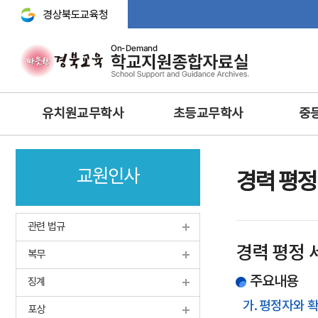
경상북도교육청 바로가기
주
유치원교무학사
초등교무학사
중
메
뉴
교무기획
교무학적
교무기획
교원인사
교육과정
교육과정
교수·학습 
경력 평정
행사 및 체험
생활‧안전‧체험활동‧방
교육연구
과후‧초등돌봄‧교육
방과후과정 • 돌봄
학생생활
관련 법규
과학 · 정보 · 환경 · 예체능
안전 · 보건
인성 및 
경력 평정 
보건교육
복무
정보 및 홍보
과학·정보
영양교육
유아특수교육
주요내용
체육·보건
징계
특수교육
특수교육
가. 평정자와 
포상
학생맞춤통합지원체계 구축