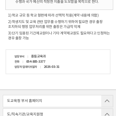
수행과 국가 예산의 적정한 지출을 도모함을 목적으로 한다.
1) 학교 규모 등 학교 형편에 따라 선택적 적용(계약 내용에 의함)
2) 학생지도 및 교육 관련 업무를 수행하기 위하여 필요한 경우 출장
조치하되 행정 업무처리를 위한 출장은 가급적 억제
3) 단기 임용된 기간제교원이나 기타 계약제교원도 필요하다고 인정하는
경우 출장 가능
담당자
중등교육과
담당부서
정보
054-805-3377
전화
2026-03-31
담당자 업데이트일자
도교육청 부서 홈페이지
도/직속기관/교육지원청