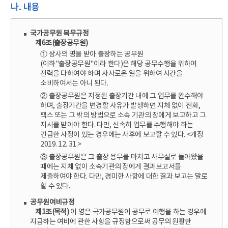
나. 내용
국가공무원 복무규정
제6조(출장공무원)
① 상사의 명을 받아 출장하는 공무원
(이하"출장공무원"이라 한다)은 해당 공무수행을 위하여
전력을 다하여야 하며 사사로운 일을 위하여 시간을
소비하여서는 아니 된다.
② 출장공무원은 지정된 출장기간 내에 그 업무를 완수해야
하며, 출장기간을 변경할 사유가 발생하면 지체 없이 전화,
팩스 또는 그 밖의 방법으로 소속 기관의 장에게 보고하고 그
지시를 받아야 한다. 다만, 신속히 업무를 수행해야 하는
긴급한 사정이 있는 경우에는 사후에 보고할 수 있다. <개정
2019. 12. 31.>
③ 출장공무원은 그 출장 용무를 마치고 사무실로 돌아왔을
때에는 지체 없이 소속기관의 장에게 결과보고서를
제출하여야 한다. 다만, 경미한 사항에 대한 결과 보고는 말로
할 수 있다.
공무원여비규정
제1조(목적)
이 영은 국가공무원이 공무로 여행을 하는 경우에
지급하는 여비에 관한 사항을 규정함으로써 공무의 원활한