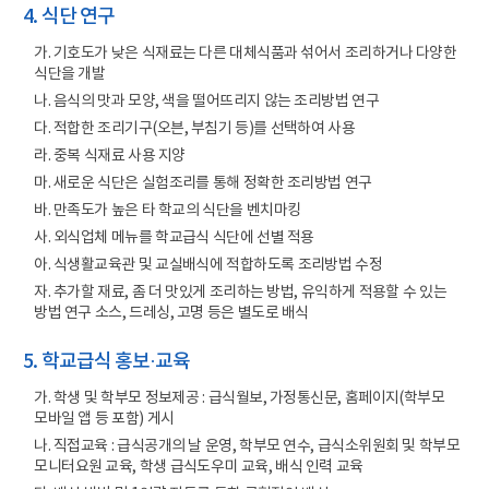
4. 식단 연구
가. 기호도가 낮은 식재료는 다른 대체식품과 섞어서 조리하거나 다양한
식단을 개발
나. 음식의 맛과 모양, 색을 떨어뜨리지 않는 조리방법 연구
다. 적합한 조리기구(오븐, 부침기 등)를 선택하여 사용
라. 중복 식재료 사용 지양
마. 새로운 식단은 실험조리를 통해 정확한 조리방법 연구
바. 만족도가 높은 타 학교의 식단을 벤치마킹
사. 외식업체 메뉴를 학교급식 식단에 선별 적용
아. 식생활교육관 및 교실배식에 적합하도록 조리방법 수정
자. 추가할 재료, 좀 더 맛있게 조리하는 방법, 유익하게 적용할 수 있는
방법 연구 소스, 드레싱, 고명 등은 별도로 배식
5. 학교급식 홍보·교육
가. 학생 및 학부모 정보제공 : 급식월보, 가정통신문, 홈페이지(학부모
모바일 앱 등 포함) 게시
나. 직접교육 : 급식공개의 날 운영, 학부모 연수, 급식소위원회 및 학부모
모니터요원 교육, 학생 급식도우미 교육, 배식 인력 교육