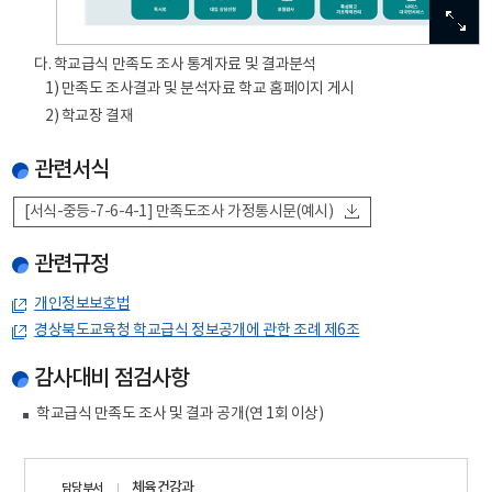
이미
이미
이미
이미
이미
확대
확대
확대
확대
확대
다. 학교급식 만족도 조사 통계자료 및 결과분석
1) 만족도 조사결과 및 분석자료 학교 홈페이지 게시
2) 학교장 결재
관련서식
[서식-중등-7-6-4-1] 만족도조사 가정통시문(예시)
관련규정
개인정보보호법
경상북도교육청 학교급식 정보공개에 관한 조례 제6조
감사대비 점검사항
학교급식 만족도 조사 및 결과 공개(연 1회 이상)
담당자
체육건강과
담당부서