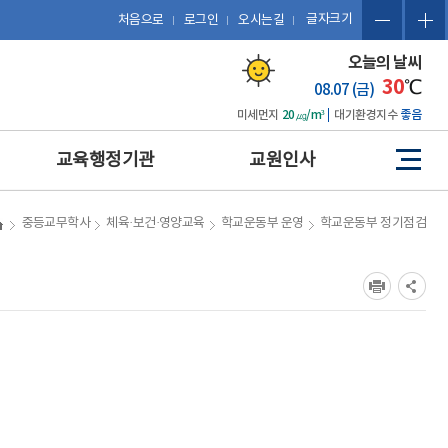
글자크기
처음으로
로그인
오시는길
오늘의 날씨
30
℃
08.07 (금)
미세먼지
20㎍/m³
대기환경지수
좋음
교육행정기관
교원인사
사
이
트
예산 편성 및 에듀파인 활용
관련 법규
중등교무학사
체육·보건·영양교육
학교운동부 운영
학교운동부 정기점검
맵
공문서 작성 및 업무관리시
복무
스템 활용
징계
보도자료 작성
포상
포상업무
휴직 및 복직
인사업무
호봉
업무협약(MOU) 체결 및 계
승진
약 업무
평정
감사업무