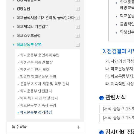
영양식생활교육
학교운동부
예방교육
영양상담
학교운동
학교급식시설·기기관리 및 급식현대화
불법적인
학교체육의 기본업무
학생선수
학교스포츠클럽
학교운동부 운영
2. 점검결과 
학교운동부 운영계획 수립
가. 사안의 심각
학생선수 학습권 보장
나. 학교운동부지
학생선수 인권 보호
다. 학교운동부지
청렴한 학교운동부 운영
라. 지속적인 시정
운동부 지도자 채용 및 복무 관리
학교운동부 안전관리
관련서식
체육 특기자 진학 및 입시
학교운동부 기숙사 운영
[서식-중등-7-15
학교운동부 정기점검
[서식-중등-7-15
특수교육
감사대비 점