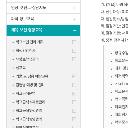
학생맞춤통
가. (개요) 바
인성 및 진로·상담지도
신규교사
기타
나. 점검대상: 
과학·정보교육
다. 점검횟수/방법
라. 점검기간: 연
체육·보건·영양교육
마. 점검기관: 교
바. 중점 점검사항
학교보건 관리 계획
학생건강검사
정규수업
요양호학생관리
학교운동
성교육
대회 및
최저학력
약물 오·남용 예방교육
e-sch
감염병 예방 및 관리
학교운동
학교급식운영
학교폭력 
학교급식식재료관리
해외전지
학교급식위생관리
대회참가
학교급식영양관리
학부모부