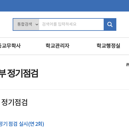
검
색
어
입
등교무학사
학교관리자
학교행정실
력
학교장의 역할
행정업무운영
및 평가
학사관리
인사
부 정기점검
인사 및 복무
복무
교육
학교 회계 및 시설 관리
보안
진로·상담지도
학교경영
민원정보공개
 정기점검
교육
교내인사
교육공무직원등
·영양교육
교직원 관리
학교운영위원회
의식·의전과 위원회
보수
정기 점검 실시(연 2회)