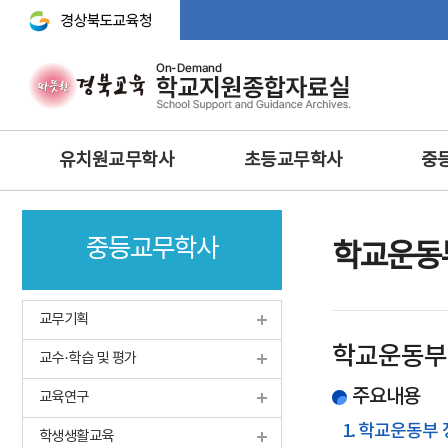
경상북도교육청 바로가기
주
유치원교무학사
초등교무학사
중
메
뉴
교무기획
교무학적
교무기획
중등교무학사
교육과정
교육과정
교수·학습 
학교운동
행사 및 체험
생활‧안전‧체험활동‧방
교육연구
과후‧초등돌봄‧교육
방과후과정 • 돌봄
학생생활
교무기획
과학 · 정보 · 환경 · 예체능
안전 · 보건
인성 및 
학교운동부
보건교육
교수·학습 및 평가
정보 및 홍보
과학·정보
영양교육
유아특수교육
주요내용
체육·보건
교육연구
특수교육
특수교육
1. 학교운동부 
학생생활교육
학생맞춤통합지원체계 구축