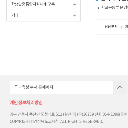
학생맞춤통합지원체계 구축
학교운동부 운영에
기타
담당자
담당부서
정보
도교육청 부서 홈페이지
개인정보처리방침
경북 안동시 풍천면 도청대로 511 (갈전리) (우)36759
전화
054-1396(콜센터
COPYRIGHT©경상북도교육청. ALL RIGHTS RESERVED.