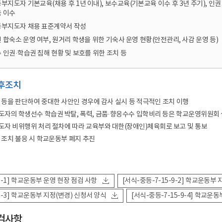
지도자 기본교육(채용 후 1년 이내), 보수교육(기본교육 이수 후 3년 주기), 인권 
 이수
부지도자 채용 표준계약서 작성
 합숙소 운영 여부, 원거리 학생을 위한 기숙사 운영 현황(안전관리, 사감 운영 등)
 인권·학습권 침해 현황 및 보호를 위한 조치 등
사후조치
성 등을 판단하여 중대한 사안인 경우에 감사 실시 등 적극적인 조치 이행
도자의 학생선수 학습권 박탈, 폭력, 금품·향응수수 입학비리 등은 학교운영위원회 
도자 비위행위 처리 절차에 따라 교육부와 대한(장애인)체육회로 보고 및 통보
 조치 불응 시 학교운동부 폐지 추진
-9-1] 학교운동부 운영 현장 점검 사항
[서식-중등-7-15-9-2] 학교운동부
-9-3] 학교운동부 지정(변경) 신청서 양식
[서식-중등-7-15-9-4] 학교운
검사항