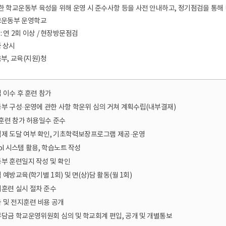
합지원체계 구축
공공기록물 관리
세입
람직한 학교운동부 육성을 위해 운영 시 준수사항 등을 사전 안내하고, 정기점검을 통해
안전 관리 및 사고 예방
학교회계 예결산
학교운동부 운영학교
대외업무
학교회계 지출
: 연 2회 이상 / 현장방문점검
중 상시
각종 매뉴얼
계약
육부, 교육(지원)청
세입세출외 현금
학교발전기금
물품
 이수 후 훈련 참가
부 구성·운영에 관한 사항 학운위 심의 거쳐 계획수립(내부결재)
공유재산
 훈련 참가 허용일수 준수
학교시설
제 도달 여부 확인, 기초학력보장프로그램 제공·운영
ool 시스템 활용, 학습노트 작성
부 훈련일지 작성 및 확인
예방교육(학기별 1회) 및 면(상)담 활동(월 1회)
훈련 실시 절차 준수
 및 전지훈련 비용 공개
담금 학교운영위원회 심의 및 학교회계 편입, 공개 및 개별통보