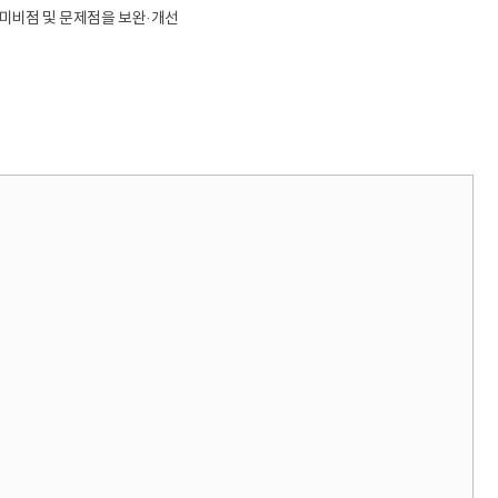
전보
 미비점 및 문제점을 보완·개선
민원업무
계약제 교원
행사와 의전
비공무원인사
국정감사
행정사무감사
업무개선 · 경감
사업현황
업무 Q&A
경북교육 한눈에
학교업무매뉴얼