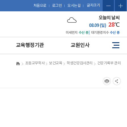
글자크기
처음으로
로그인
오시는길
오늘의 날씨
28
℃
08.09 (일)
미세먼지
수신 중
대기환경지수
수신 중
교육행정기관
교원인사
사
이
트
예산 편성 및 에듀파인 활용
관련 법규
초등교무학사
보건교육
학생건강검사관리
건강기록부 관리
맵
공문서 작성 및 업무관리시
복무
스템 활용
징계
보도자료 작성
포상
포상업무
휴직 및 복직
인사업무
호봉
업무협약(MOU) 체결 및 계
승진
약 업무
평정
감사업무