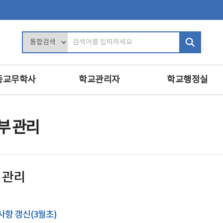
검
색
어
입
등교무학사
학교관리자
학교행정실
력
학교장의 역할
행정업무운영
및 평가
학사관리
인사
부 관리
인사 및 복무
복무
교육
학교 회계 및 시설 관리
보안
진로·상담지도
학교경영
민원정보공개
 관리
교육
교내인사
교육공무직원등
·영양교육
교직원 관리
학교운영위원회
의식·의전과 위원회
보수
사항 갱신(3월초)