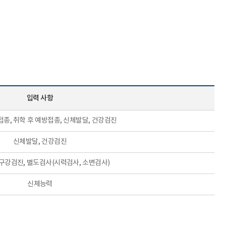
전보
민원업무
계약제 교원
행사와 의전
비공무원인사
국정감사
행정사무감사
업무개선 · 경감
사업현황
입력 사항
업무 Q&A
경북교육 한눈에
접종, 취학 후 예방접종, 신체발달, 건강검진
학교업무매뉴얼
신체발달, 건강검진
구강검진, 별도검사(시력검사, 소변검사)
신체능력