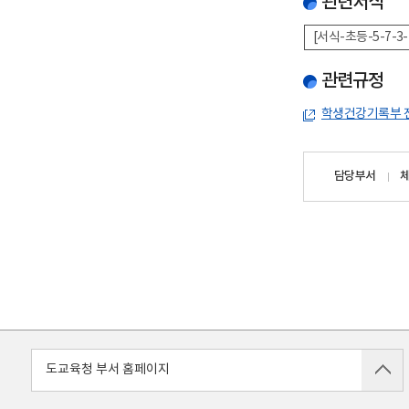
관련서식
[서식-초등-5-7-3
관련규정
학생건강기록부 
담당자
담당부서
정보
도교육청 부서 홈페이지