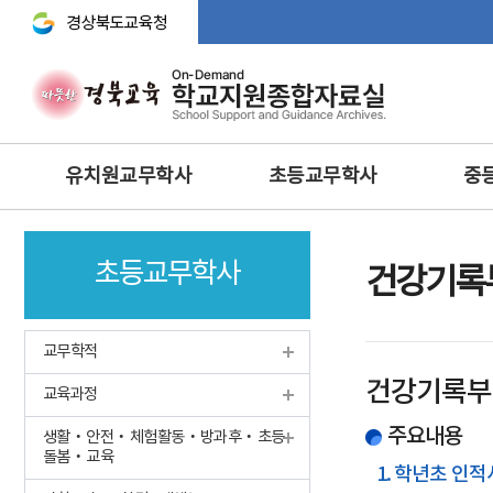
경상북도교육청 바로가기
주
유치원교무학사
초등교무학사
중
메
뉴
교무기획
교무학적
교무기획
초등교무학사
교육과정
교육과정
교수·학습 
건강기록
행사 및 체험
생활‧안전‧체험활동‧방
교육연구
과후‧초등돌봄‧교육
방과후과정 • 돌봄
학생생활
교무학적
과학 · 정보 · 환경 · 예체능
안전 · 보건
인성 및 
건강기록부
보건교육
교육과정
정보 및 홍보
과학·정보
영양교육
유아특수교육
주요내용
체육·보건
생활‧안전‧체험활동‧방과후‧초등
돌봄‧교육
특수교육
특수교육
1. 학년초 인적
학생맞춤통합지원체계 구축