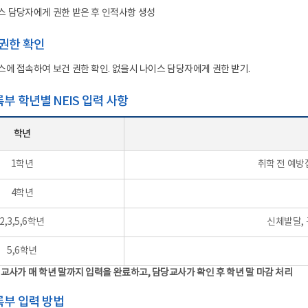
합지원체계 구축
공공기록물 관리
세입
스 담당자에게 권한 받은 후 인적사항 생성
안전 관리 및 사고 예방
학교회계 예결산
 권한 확인
대외업무
학교회계 지출
각종 매뉴얼
계약
스에 접속하여 보건 권한 확인. 없을시 나이스 담당자에게 권한 받기.
세입세출외 현금
부 학년별 NEIS 입력 사항
학교발전기금
물품
학년
공유재산
1학년
취학 전 예방
학교시설
4학년
2,3,5,6학년
신체발달, 
5,6학년
 교사가 매 학년 말까지 입력을 완료하고, 담당교사가 확인 후 학년 말 마감 처리
록부 입력 방법