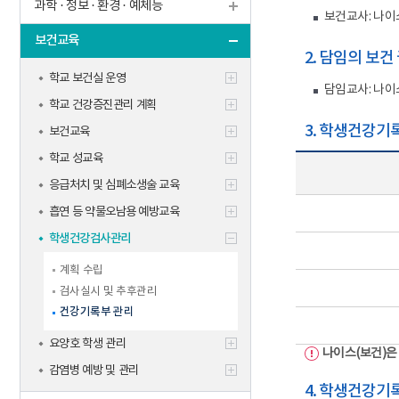
학생맞춤통
과학 · 정보 · 환경 · 예체능
보건교사: 나이
신규교사
기타
보건교육
2. 담임의 보건
학교 보건실 운영
담임교사: 나이
학교 건강증진관리 계획
3. 학생건강기록
보건교육
학교 성교육
응급처치 및 심폐소생술 교육
흡연 등 약물오남용 예방교육
학생건강검사관리
계획 수립
검사실시 및 추후관리
건강기록부 관리
요양호 학생 관리
나이스(보건)은
감염병 예방 및 관리
4. 학생건강기