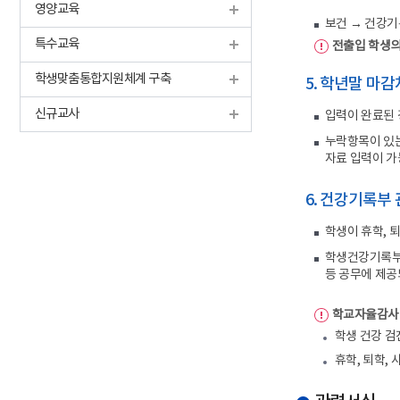
영양교육
보건 → 건강기
특수교육
전출입 학생의
학생맞춤통합지원체계 구축
5. 학년말 마
신규교사
입력이 완료된 
누락항목이 있는
자료 입력이 가
6. 건강기록부
학생이 휴학, 
학생건강기록부의
등 공무에 제공
학교자율감사
학생 건강 검
휴학, 퇴학,