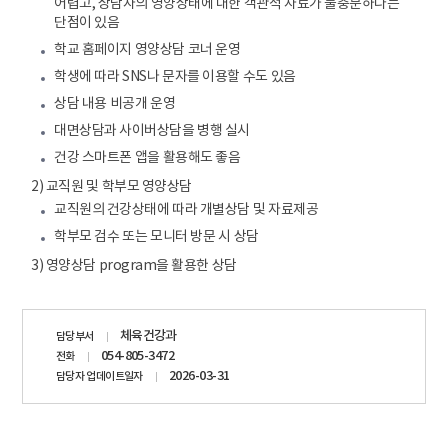
어렵고, 상담자의 영양상태에 대한 객관적 자료가 불충분하다는
단점이 있음
학교 홈페이지 영양상담 코너 운영
학생에 따라 SNS나 문자를 이용할 수도 있음
상담 내용 비공개 운영
대면상담과 사이버상담을 병행 실시
건강 스마트폰 앱을 활용해도 좋음
2) 교직원 및 학부모 영양상담
교직원의 건강상태에 따라 개별상담 및 자료제공
학부모 검수 또는 모니터 방문 시 상담
3) 영양상담 program을 활용한 상담
담당자
체육건강과
담당부서
정보
054-805-3472
전화
2026-03-31
담당자 업데이트일자