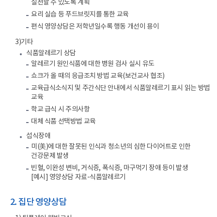
실천할 수 있도록 계획
요리 실습 등 푸드브릿지를 통한 교육
편식 영양상담은 저학년일수록 행동 개선이 용이
3)기타
식품알레르기 상담
알레르기 원인식품에 대한 병원 검사 실시 유도
쇼크가 올 때의 응급조치 방법 교육(보건교사 협조)
교육급식소식지 및 주간식단 안내에서 식품알레르기 표시 읽는 방법
교육
학교 급식 시 주의사항
대체 식품 선택방법 교육
섭식장애
미(美)에 대한 잘못된 인식과 청소년의 심한 다이어트로 인한
건강문제 발생
빈혈, 이완성 변비, 거식증, 폭식증, 마구먹기 장애 등이 발생
[예시] 영양상담 자료-식품알레르기
2. 집단 영양상담