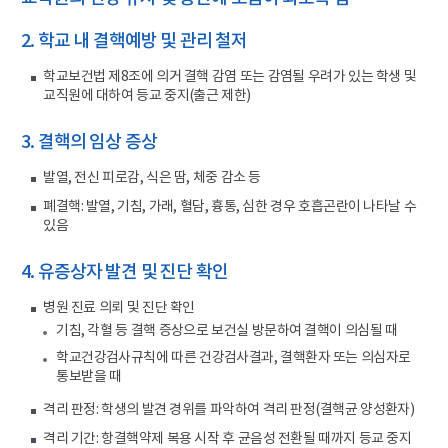
2. 학교 내 결핵예방 및 관리 철저
학교보건법 제8조에 의거 결핵 감염 또는 감염될 우려가 있는 학생 및
교직원에 대하여 등교 중지(출근 제한)
3. 결핵의 임상 증상
발열, 전신 피로감, 식은 땀, 체중 감소 등
폐결핵: 발열, 기침, 가래, 혈담, 흉통, 심한 경우 호흡곤란이 나타날 수
있음
4. 유증상자 발견 및 진단 확인
병원 진료 의뢰 및 진단 확인
기침, 각혈 등 결핵 증상으로 보건실 방문하여 결핵이 의심될 때
학교건강검사규칙에 따른 건강검사결과, 결핵환자 또는 의심자로
통보받을 때
격리 판정: 학생의 발견 경위를 파악하여 격리 판정(결핵균 양성환자)
격리 기간: 항결핵약제 복용 시작 후 균음성 전환될 때까지 등교 중지