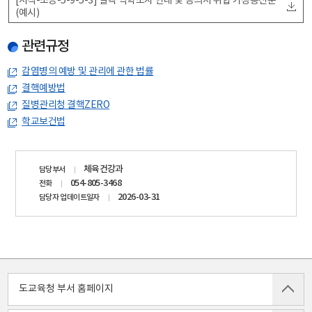
[서식-초등-5-9-5-3] 결핵 역학조사 안내 및 동의서 취합 가정통신문
(예시)
관련규정
감염병의 예방 및 관리에 관한 법률
결핵예방법
질병관리청 결핵ZERO
학교보건법
담당자
체육건강과
담당부서
정보
054-805-3468
전화
2026-03-31
담당자 업데이트일자
도교육청 부서 홈페이지