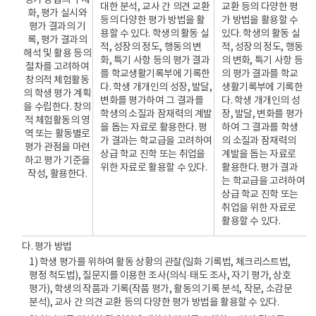
평가 방법의 구체
따라
대한 분석, 교사 간 의견 교환
교환 등의 다양한 평
화, 평가 실시와
평가
등의 다양한 평가 방법을 활
가 방법을 활용할 수
평가 결과의 기
기준
용할 수 있다. 학생의 활동 실
있다. 학생의 활동 실
록, 평가 결과의
(참여도,
적, 성장의 정도, 행동의 변
적, 성장의 정도, 행동
해석 및 활용 등의
협력도,
화, 특기 사항 등의 평가 결과
의 변화, 특기 사항 등
절차를 고려하여
열성도
를 학교생활기록부에 기록한
의 평가 결과를 학교
창의적 체험활동
등
다. 학생 개개인의 성장, 발달,
생활기록부에 기록한
의 학생 평가 계획
을
변화를 평가하여 그 결과를
다. 학생 개개인의 성
을 수립한다. 창의
선정)
학생의 소질과 잠재력의 계발
장, 발달, 변화를 평가
적 체험활동의 영
평가
을 돕는 자료로 활용한다. 평
하여 그 결과를 학생
역 또는 활동별로
방법의
가 결과는 학교급을 고려하여
의 소질과 잠재력의
평가 관점을 마련
구체화
상급 학교 진학 또는 취업을
계발을 돕는 자료로
하고 평가 기준을
:
위한 자료로 활용할 수 있다.
활용한다. 평가 결과
작성, 활용한다.
창의적
는 학교급을 고려하여
체험활동의
상급 학교 진학 또는
과정과
취업을 위한 자료로
결과가
활용할 수 있다.
드러나도록
평가
다. 평가 방법
방법을
1) 학생 평가를 위하여 활동 상황의 관찰(일화 기록법, 체크리스트법,
구체화
평정 척도법), 질문지를 이용한 조사(의식·태도 조사, 자기 평가, 상호
(포트
평가), 학생의 작품과 기록(작품 평가, 활동의 기록 분석, 작문, 소감문
폴리오,
분석), 교사 간 의견 교환 등의 다양한 평가 방법을 활용할 수 있다.
상호