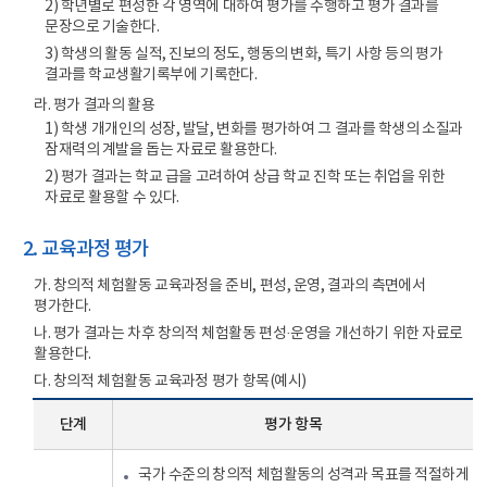
2) 학년별로 편성한 각 영역에 대하여 평가를 수행하고 평가 결과를
평가,
문장으로 기술한다.
자기
평가
3) 학생의 활동 실적, 진보의 정도, 행동의 변화, 특기 사항 등의 평가
등)
결과를 학교생활기록부에 기록한다.
평가
라. 평가 결과의 활용
실시와
1) 학생 개개인의 성장, 발달, 변화를 평가하여 그 결과를 학생의 소질과
평가
잠재력의 계발을 돕는 자료로 활용한다.
결과의
기록
2) 평가 결과는 학교 급을 고려하여 상급 학교 진학 또는 취업을 위한
:
자료로 활용할 수 있다.
학교
생활
2. 교육과정 평가
기록부에
다음을
가. 창의적 체험활동 교육과정을 준비, 편성, 운영, 결과의 측면에서
중심으로
평가한다.
기록
나. 평가 결과는 차후 창의적 체험활동 편성·운영을 개선하기 위한 자료로
(1.
활용한다.
학교의
다. 창의적 체험활동 교육과정 평가 항목(예시)
창의적
체험활동의
프로그램
단계
평가 항목
(활동내용)
2.
국가 수준의 창의적 체험활동의 성격과 목표를 적절하게
학생의