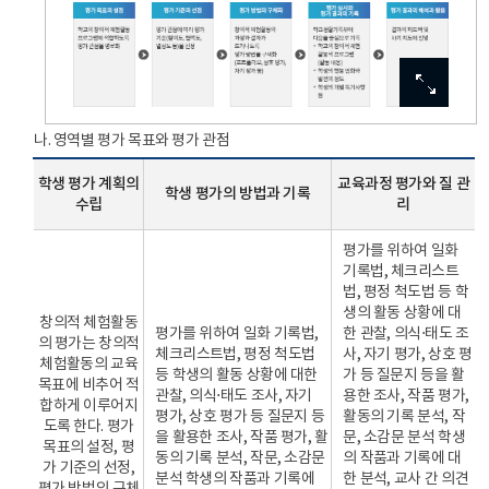
이미지
이미지
이미지
이미지
이미지
확대보기
확대보기
확대보기
확대보기
확대보기
평가
목표의
나. 영역별 평가 목표와 평가 관점
설정
:
학생 평가 계획의
교육과정 평가와 질 관
학생 평가의 방법과 기록
학교의
수립
리
창의적
체험활동
평가를 위하여 일화
프로그램에
기록법, 체크리스트
적합하도록
법, 평정 척도법 등 학
평가
생의 활동 상황에 대
창의적 체험활동
관점을
평가를 위하여 일화 기록법,
한 관찰, 의식⋅태도 조
의 평가는 창의적
명료화
체크리스트법, 평정 척도법
사, 자기 평가, 상호 평
체험활동의 교육
평가
등 학생의 활동 상황에 대한
가 등 질문지 등을 활
목표에 비추어 적
기준의
관찰, 의식⋅태도 조사, 자기
용한 조사, 작품 평가,
합하게 이루어지
선정
평가, 상호 평가 등 질문지 등
활동의 기록 분석, 작
도록 한다. 평가
:
을 활용한 조사, 작품 평가, 활
문, 소감문 분석 학생
목표의 설정, 평
평가
동의 기록 분석, 작문, 소감문
의 작품과 기록에 대
가 기준의 선정,
관점에
분석 학생의 작품과 기록에
한 분석, 교사 간 의견