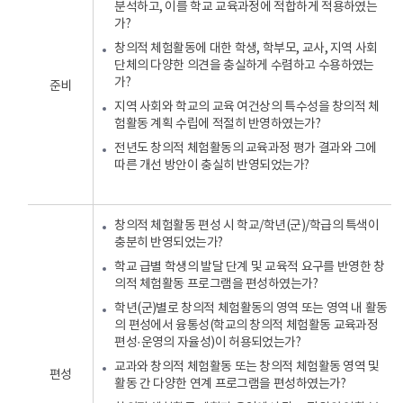
분석하고, 이를 학교 교육과정에 적합하게 적용하였는
행동
가?
변화와
창의적 체험활동에 대한 학생, 학부모, 교사, 지역 사회
발전의
단체의 다양한 의견을 충실하게 수렴하고 수용하였는
정도
가?
3.
준비
학생의
지역 사회와 학교의 교육 여건상의 특수성을 창의적 체
개별
험활동 계획 수립에 적절히 반영하였는가?
특기
전년도 창의적 체험활동의 교육과정 평가 결과와 그에
사항
따른 개선 방안이 충실히 반영되었는가?
등)
평가
결과의
해석과
창의적 체험활동 편성 시 학교/학년(군)/학급의 특색이
활용
충분히 반영되었는가?
:
학교 급별 학생의 발달 단계 및 교육적 요구를 반영한 창
결과의
의적 체험활동 프로그램을 편성하였는가?
피드백
및
학년(군)별로 창의적 체험활동의 영역 또는 영역 내 활동
차기
의 편성에서 융통성(학교의 창의적 체험활동 교육과정
지도에
편성·운영의 자율성)이 허용되었는가?
반영
교과와 창의적 체험활동 또는 창의적 체험활동 영역 및
편성
활동 간 다양한 연계 프로그램을 편성하였는가?