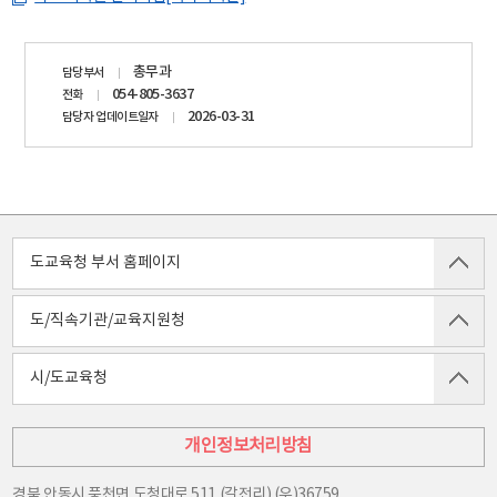
기록물에
대한
담당자
보존기간
총무과
담당부서
정보
재책정,
054-805-3637
전화
보류,
2026-03-31
담당자 업데이트일자
폐기
등에
대한
의견을
기록관에
제출
도교육청 부서 홈페이지
기록관
기록물
도/직속기관/교육지원청
관리
전문요원
(기록연구사)
시/도교육청
의
심사
기록물
개인정보처리방침
평가
심의회
경북 안동시 풍천면 도청대로 511 (갈전리) (우)36759