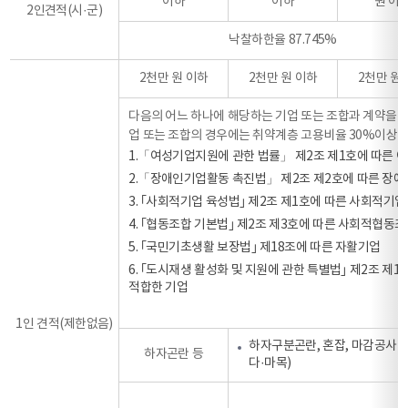
이하
이하
원 이
2인견적(시·군)
낙찰하한율 87.745%
2천만 원 이하
2천만 원 이하
2천만 원
다음의 어느 하나에 해당하는 기업 또는 조합과 계약을 체결
업 또는 조합의 경우에는 취약계층 고용비율 30%이상인
1.「여성기업지원에 관한 법률」 제2조 제1호에 따른 
2.「장애인기업활동 촉진법」 제2조 제2호에 따른 장
3. ｢사회적기업 육성법｣ 제2조 제1호에 따른 사회적기업
4. ｢협동조합 기본법｣ 제2조 제3호에 따른 사회적협동
5. ｢국민기초생활 보장법｣ 제18조에 따른 자활기업
6. ｢도시재생 활성화 및 지원에 관한 특별법｣ 제2조 
적합한 기업
1인 견적(제한없음)
하자구분곤란, 혼잡, 마감공사 및
하자곤란 등
다·마목)