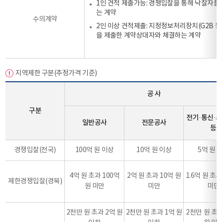
1인 견적 제출가능: 경쟁입찰을 통해 낙찰자를
는 계약
수의계약
2인 이상 견적제출: 지정정보처리장치(G2B 
을 제출한 계약상대자와 체결하는 계약
지역제한 구분(추정가격 기준)
공 사
구분
전기·통신·
일반공사
전문공사
등
경쟁입찰(전국)
100억 원 이상
10억 원 이상
5억 원 
4억 원 초과 100억
2억 원 초과 10억 원
1.6억 원 초과
제한경쟁입찰(경북)
원 미만
미만
미만
2천만 원 초과 2억 원
2천만 원 초과 1억 원
2천만 원 초