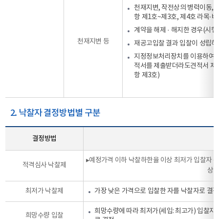
천재지변, 작전상의 병력이동, 긴
항 제1호~제3호, 제4호 라목·바
계약을 해제 · 해지한 경우(시행
천재지변 등
재공고입찰 결과 입찰이 성립하지
지정정보처리장치를 이용하여 견
적서를 제출받더라도견적서 제출자
항 제3호)
2. 낙찰자 결정방법별 구분
결정방법
▸예정가격 이하 낙찰하한율 이상 최저가 입찰자 
적격심사 낙찰제
상인
최저가 낙찰제
가장 낮은 가격으로 입찰한 자를 낙찰자로 결정
희망수량에 따라 최저가(세입: 최고가) 입찰자
희망수량 입찰