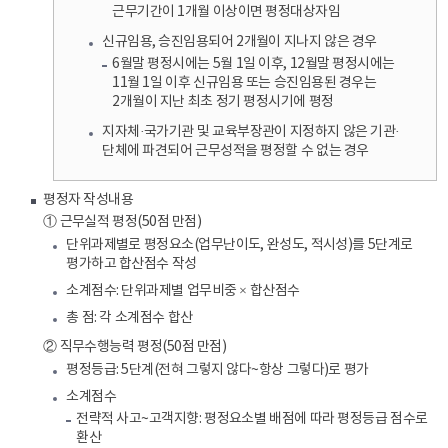
근무기간이 1개월 이상이면 평정대상자임
신규임용, 승진임용되어 2개월이 지나지 않은 경우
6월말 평정시에는 5월 1일 이후, 12월말 평정시에는
11월 1일 이후 신규임용 또는 승진임용된 경우는
2개월이 지난 최초 정기 평정시기에 평정
지자체·국가기관 및 교육부장관이 지정하지 않은 기관·
단체에 파견되어 근무성적을 평정할 수 없는 경우
평정자 작성내용
① 근무실적 평정(50점 만점)
단위과제별로 평정요소(업무난이도, 완성도, 적시성)를 5단계로
평가하고 합산점수 작성
소계점수: 단위과제별 업무비중 × 합산점수
총 점: 각 소계점수 합산
② 직무수행능력 평정(50점 만점)
평정등급: 5단계(전혀 그렇지 않다~항상 그렇다)로 평가
소계점수
전략적 사고~고객지향: 평정요소별 배점에 따라 평정등급 점수로
환산