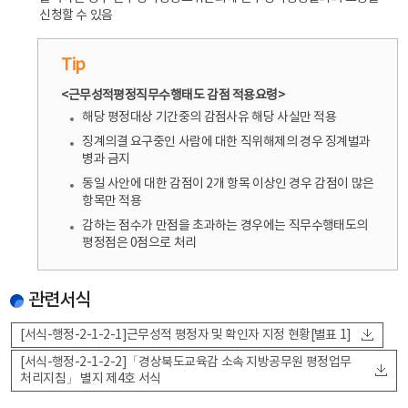
신청할 수 있음
Tip
<근무성적평정직무수행태도 감점 적용요령>
해당 평정대상 기간중의 감점사유 해당 사실만 적용
징계의결 요구중인 사람에 대한 직위해제의 경우 징계벌과
병과 금지
동일 사안에 대한 감점이 2개 항목 이상인 경우 감점이 많은
항목만 적용
감하는 점수가 만점을 초과하는 경우에는 직무수행태도의
평정점은 0점으로 처리
관련서식
[서식-행정-2-1-2-1]근무성적 평정자 및 확인자 지정 현황[별표 1]
[서식-행정-2-1-2-2]「경상북도교육감 소속 지방공무원 평정업무
처리지침」 별지 제4호 서식