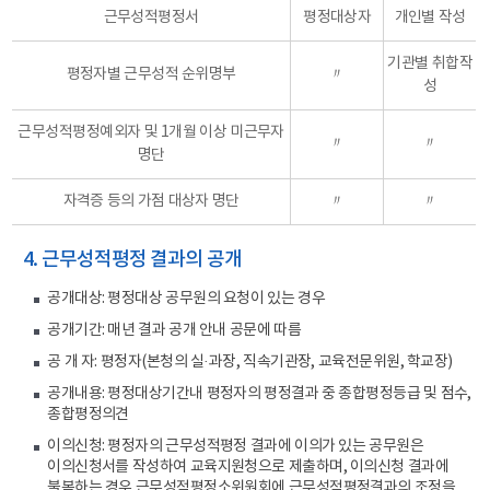
근무성적평정서
평정대상자
개인별 작성
기관별 취합작
평정자별 근무성적 순위명부
〃
성
근무성적평정예외자 및 1개월 이상 미근무자
〃
〃
명단
자격증 등의 가점 대상자 명단
〃
〃
4. 근무성적평정 결과의 공개
공개대상: 평정대상 공무원의 요청이 있는 경우
공개기간: 매년 결과 공개 안내 공문에 따름
공 개 자: 평정자(본청의 실·과장, 직속기관장, 교육전문위원, 학교장)
공개내용: 평정대상기간내 평정자의 평정결과 중 종합평정등급 및 점수,
종합평정의견
이의신청: 평정자의 근무성적평정 결과에 이의가 있는 공무원은
이의신청서를 작성하여 교육지원청으로 제출하며, 이의신청 결과에
불복하는 경우 근무성적평정소위원회에 근무성적평정결과의 조정을