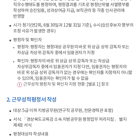
직무수행태도를 평정하며, 평정결과를 기초로 평정단위별 서열명부를
작성하여 승진임용, 성과상여금 지급, 보직관리 등 각종 인사관리에
반영함
시기: 정기(연2회, 6월 30일과 12월 31일 기준), 수시(승진후보자 명부의
조정 사유가 발생한 경우)
평정자 및 확인자
평정자: 평정자는 평정대상 공무원의 바로 위 상급·상위 감독자 또는
차상급·차상위 감독자 중에서 임용권자가 지정
확인자: 평정자의 바로 위 상급·상위 감독자 또는 차상급·
차상위감독자 중에서 임용권자가 지정 다만, 임용권자는 평정자의
바로 위 상급·상위 감독자가 없는 경우에는 확인자를 지정하지 아니할
수 있으며, 임용권자는 확인자가 될 수 없음
근무성적 평정자 및 확인자 지정 현황: [별표 1] 참조
2. 근무성적평정서 작성
대상: 5급 이하 지방공무원(연구직 공무원, 전문경력관 포함)
서식: 「경상북도교육감 소속 지방공무원 평정업무 처리지침」 별지
제4호 서식
평정대상자 작성내용