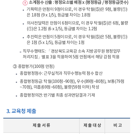
소계점수 산출 : 평정요소별 배점 x (평정등급 / 평정등급갯수)
기획력은 만점이 9점이므로, 이 경우 탁월(⑤)은 9점, 불량(①)
은 1.8점 (9 x 1/5), 등급별 차이는 1.8점
의사전달력은 만점이 6점이므로, 이 경우 탁월(⑤)은 6점, 불량
(①)은 1.2점 (6 x 1/5), 등급별 차이는 1.2점
추진력은 만점이 5점이므로, 이 경우 탁월(⑤)은 5점, 불량(①)
은 1점 (5 x 1/5), 등급별 차이는 1점
직무수행태도: 「경상북도교육감 소속 지방공무원 평정업무
처리지침」별표 3을 적용하여 5점 만점에서 해당 감점 적용
③ 종합평가(100점 만점)
종합평정점수: 근무실적과 직무수행능력 점수 합산
종합평정등급: 탁월(100점~90점), 우수(89점~80점), 보통(79점
~70점), 미흡(69점~60점), 불량(59점 이하) 작성
종합평정의견: 반기별 최종 성과면담결과 기재
3. 교육청 제출
제 출 서 류
제 출 대 상
비 고