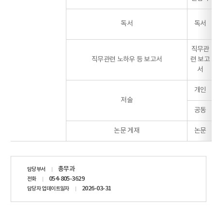
독서
독서
직무관
직무관련 노하우 등 보고서
련 보고
서
개인
저술
공동
논문 게재
논문
담당자
총무과
담당부서
정보
054-805-3629
전화
2026-03-31
담당자 업데이트일자