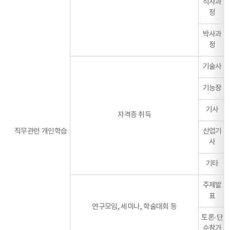
석사과
정
박사과
정
기술사
기능장
기사
자격증 취득
직무관련 개인학습
산업기
사
기타
주제발
표
연구모임, 세미나, 학술대회 등
토론·단
순참가