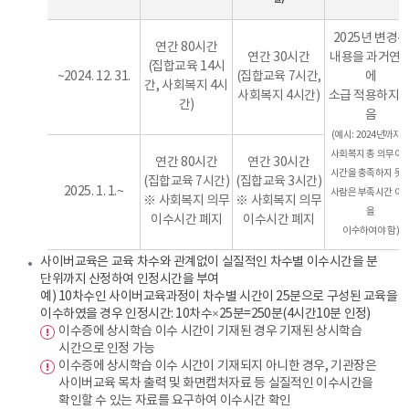
2025년 변경된
연간 80시간
연간 30시간
내용을 과거연
(집합교육 14시
~2024. 12. 31.
(집합교육 7시간,
에
간, 사회복지 4시
사회복지 4시간)
소급 적용하지 
간)
음
(예시: 2024년까지
사회복지 총 의무이
연간 80시간
연간 30시간
시간을 충족하지 못
(집합교육 7시간)
(집합교육 3시간)
2025. 1. 1.~
사람은 부족시간 이
※ 사회복지 의무
※ 사회복지 의무
을
이수시간 폐지
이수시간 폐지
이수하여야 함)
사이버교육은 교육 차수와 관계없이 실질적인 차수별 이수시간을 분
단위까지 산정하여 인정시간을 부여
예) 10차수인 사이버교육과정이 차수별 시간이 25분으로 구성된 교육을
이수하였을 경우 인정시간: 10차수×25분=250분(4시간10분 인정)
이수증에 상시학습 이수 시간이 기재된 경우 기재된 상시학습
시간으로 인정 가능
이수증에 상시학습 이수 시간이 기재되지 아니한 경우, 기관장은
사이버교육 목차 출력 및 화면캡처자료 등 실질적인 이수시간을
확인할 수 있는 자료를 요구하여 이수시간 확인