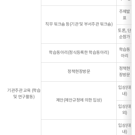
주제발
표
직무 워크숍 등(기관 및 부서주관 워크숍)
토론, 단
순참가
학습동
학습동아리(정식등록한 학습동아리)
아리
정책현
정책현장방문
장방문
입상(대
기관주관 교육 (학습
내)
및 연구활동)
제안(제안규정에 의한 입상)
입상(대
외)
입상(대
내)