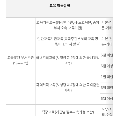
교육·학습유형
교육기관교육(행정연수원,시·도교육원, 중앙
기본·전
부처 소속 교육기관)
문·기타
민간교육기관교육(교육주관부서의 교육 명
기본·전
령이 반드시 필요)
문·기타
6월 미만
교육훈련 부서주관
국내위탁교육(시행령 제4장에 의한 국내위탁
(의무교육)
교육)
6월 이상
1월 미만
국외위탁교육(시행령 제4장에 의한 국외훈련
6월 미만
계획)
6월 이상
직무·시
직장교육(기관별 필수교육과정 포함)
책·소양