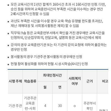
모든 교육시간의 1년간 합계가 160시간 초과 시 160시간만 인정. 다만,
승진 등을 위하여 교육훈련시간이 부족한 시간을 이수하는 경우 연간
240시간까지 인정할 수 있음
과년도 부족한 시간을 이수할 경우 교육·학습 유형별 한도를 초과(단,
재난·재해대응 및 사회봉사활동은 제외) 할 수 있음
직무워크숍 등은 교육훈련부서에서 확인을 거친 경우에만 교육시간을
인정하되, 단순업무회의, 전달교육, 설명회 등은 교육시간에서 제외
강의의 경우 교육훈련기관 또는 타 기관의 강의 요청에 의하여 출강하는
경우만 인정
봉사활동의 경우 기관주관 봉사활동의 경우에만 인정
헌혈 참여 활성화를 위하여 헌혈 시 상시학습(4시간) 인정
최대인정시간
사회복지
시행 주체
학습종류
근거
비고
여부
월
연
기관주관
교육훈
주관부서
기관 주관
4
30
o
련-사회
확인