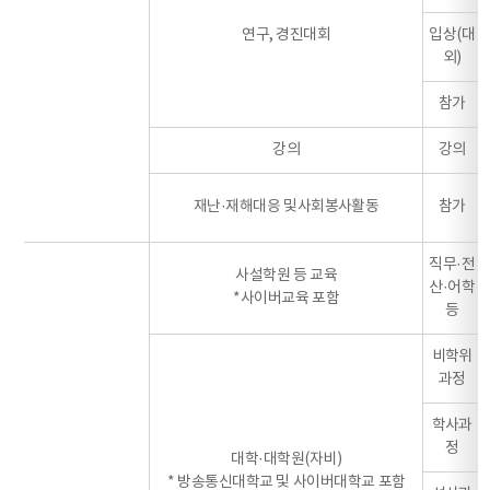
연구, 경진대회
입상(대
외)
참가
강의
강의
재난·재해대응 및사회봉사활동
참가
직무·전
사설학원 등 교육
산·어학
*사이버교육 포함
등
비학위
과정
학사과
정
대학·대학원(자비)
* 방송통신대학교 및 사이버대학교 포함