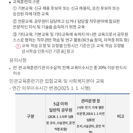
교육훈련의 구분
① 기본교육: 신규 채용 후보자 또는 신규 채용자, 승진 후보자 또는
승진된 자에 대한 교육
② 전문교육: 공무원이 담당하고 있거나 담당할 직무분야에 필요한
전문적인 지식 및 기술을 습득하기 위한 교육
③ 기타교육: 기본교육 및 기타교육에 속하지 아니한 교육으로서 공무원
스스로 행하는 직무관련 학습 및 연구 활동(워크숍 참여, 자격증 취득 등)
교육·학습 유형 및 유형별 인정시간 기준은 [3. 교육·학습 유형별
상시학습 인정시간 기준표] 참고
유의사항
민·관 교육훈련기관 이수실적: 전체 교육이수시간 중 30% 이상 반드시
이수
민관교육훈련기관 집합교육 및 사회복지분야 교육
- 연간 의무이수시간 변경(2025. 1. 1. 시행)
관리운영 등
5급 이하
(사무·전기·기계·열관
일반직 공무원
리운영,2014. 1. 1.이전
구분
비고
(2024. 1. 1.이후 임용
임용된
된 조리, 시설관리, 운전
조리,시설관리, 운전 직
직렬 포함)
렬)